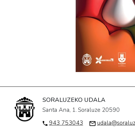
SORALUZEKO UDALA
Santa Ana, 1. Soraluze 20590
943 753043
udala@soraluz