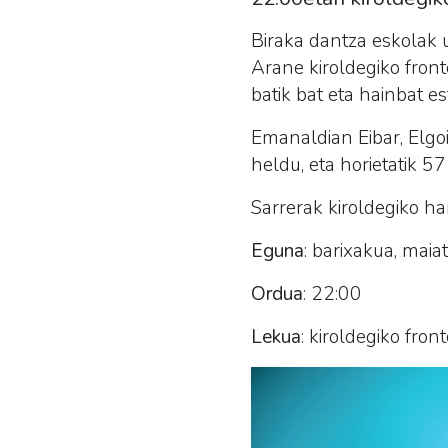
Biraka dantza eskolak u
Arane kiroldegiko fron
batik bat eta hainbat es
Emanaldian Eibar, Elgo
heldu, eta horietatik 57
Sarrerak kiroldegiko har
Eguna
: barixakua, maia
Ordua
: 22:00
Lekua
: kiroldegiko front