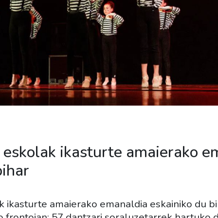
 eskolak ikasturte amaierako e
bihar
k ikasturte amaierako emanaldia eskainiko du bi
 frontoian; 57 dantzari soraluzetarrek hartuko 