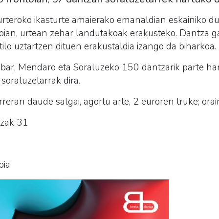
rteroko ikasturte amaierako emanaldian eskainiko du 
toian, urtean zehar landutakoak erakusteko. Dantza g
tilo uztartzen dituen erakustaldia izango da biharkoa.
ibar, Mendaro eta Soraluzeko 150 dantzarik parte ha
 soraluzetarrak dira.
reran daude salgai, agortu arte, 2 euroren truke; orai
tzak 31
oia