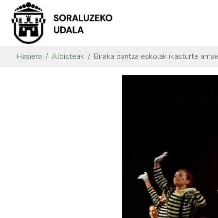
Hasiera
Albisteak
Biraka dantza eskolak ikasturte amai