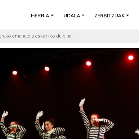
HERRIA
UDALA
ZERBITZUAK
erako emanaldia eskainiko du bihar