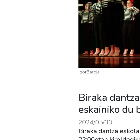
IgorBaroja
Biraka dantza
eskainiko du 
2024/05/30
Biraka dantza eskola
22:00etan kiroldegiko