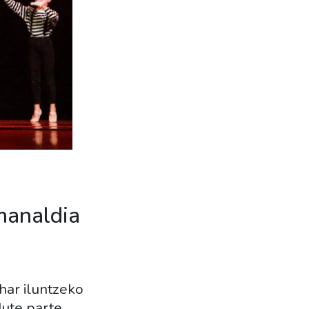
manaldia
har iluntzeko
dute parte.