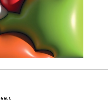
e.eus