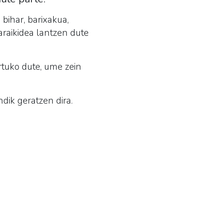
bihar, barixakua,
araikidea lantzen dute
rtuko dute, ume zein
ndik geratzen dira.