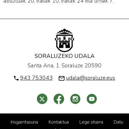
abuztuak 20, irailak 10, irailak 24 eta urriak 7.
SORALUZEKO UDALA
Santa Ana, 1. Soraluze 20590
943 753043
udala@soraluze.eus
Irisgarritasuna
Kontaktua
Lege oharra
Datu