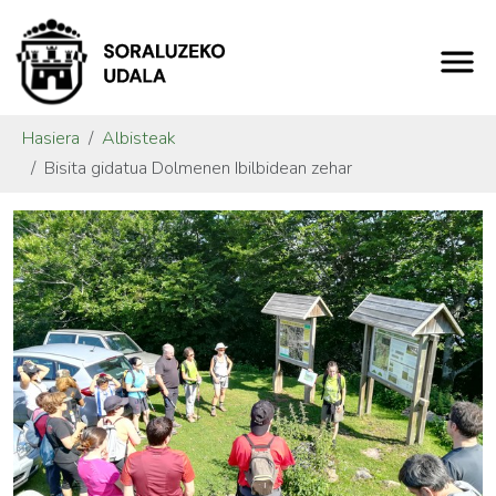
Hasiera
Albisteak
Bisita gidatua Dolmenen Ibilbidean zehar