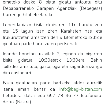
emateko doako 8 bisita gidatu antolatu ditu
Debabarreneko Garapen Agentziak (Debegesa)
hurrengo hilabeteetarako.
Lehendabiziko bisita ekainaren 11n burutu zen
eta 15 lagun izan ziren Karakaten hasi eta
Irukurutzetan amaitzen den 9 kilometroko ibilbide
gidatuan parte hartu zuten pertsonak.
Igande honetan, uztailak 2, egingo da bigarren
bisita gidatua, 10:30etatik 13:30era.
Behin
ibilbidea amaituta, gazta, ogia eta sagardoa izango
dira dastagarri.
Bisita gidatuetan parte hartzeko aldez aurretik
izena eman behar da
info@begi-bistan.com
helbidera idatziz edo 657 79 46 77 telefonora
deituz (Naiara).