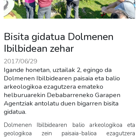
Bisita gidatua Dolmenen
Ibilbidean zehar
2017/06/29
Igande honetan, uztailak 2, egingo da
Dolmenen Ibilbidearen paisaia eta balio
arkeologikoa ezagutzera emateko
helburuarekin Debabarreneko Garapen
Agentziak antolatu duen bigarren bisita
gidatua.
Dolmenen Ibilbidearen balio arkeologikoa eta
geologikoa zein paisaia-balioa ezagutzera