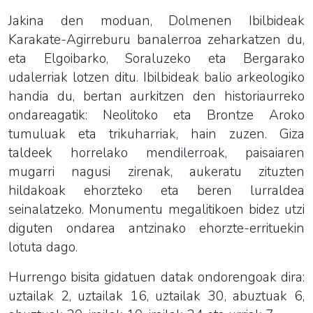
Jakina den moduan, Dolmenen Ibilbideak
Karakate-Agirreburu banalerroa zeharkatzen du,
eta Elgoibarko, Soraluzeko eta Bergarako
udalerriak lotzen ditu. Ibilbideak balio arkeologiko
handia du, bertan aurkitzen den historiaurreko
ondareagatik: Neolitoko eta Brontze Aroko
tumuluak eta trikuharriak, hain zuzen.
Giza
taldeek horrelako mendilerroak, paisaiaren
mugarri nagusi zirenak, aukeratu zituzten
hildakoak ehorzteko eta beren lurraldea
seinalatzeko. Monumentu megalitikoen bidez utzi
diguten ondarea antzinako ehorzte-errituekin
lotuta dago.
Hurrengo bisita gidatuen datak ondorengoak dira:
uztailak 2, uztailak 16, uztailak 30, abuztuak 6,