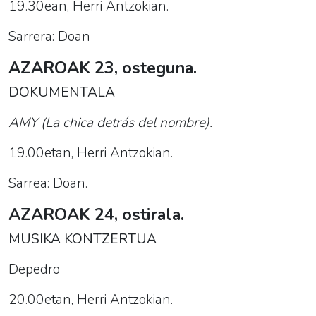
19.30ean, Herri Antzokian.
Sarrera: Doan
AZAROAK 23, osteguna.
DOKUMENTALA
AMY (La chica detrás del nombre).
19.00etan, Herri Antzokian.
Sarrea: Doan.
AZAROAK 24, ostirala.
MUSIKA KONTZERTUA
Depedro
20.00etan, Herri Antzokian.