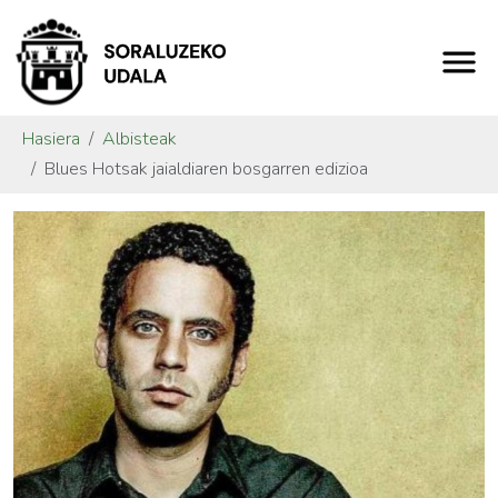
Hasiera
Albisteak
Blues Hotsak jaialdiaren bosgarren edizioa