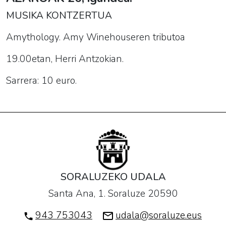
MUSIKA KONTZERTUA
Amythology. Amy Winehouseren tributoa
19.00etan, Herri Antzokian.
Sarrera: 10 euro.
SORALUZEKO UDALA
Santa Ana, 1. Soraluze 20590
943 753043
udala@soraluze.eus