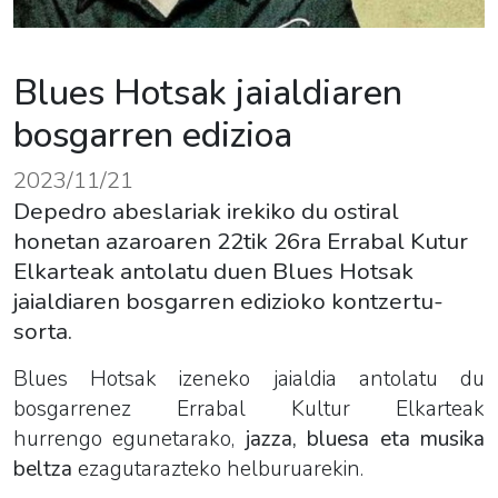
Blues Hotsak jaialdiaren
bosgarren edizioa
2023/11/21
Depedro abeslariak irekiko du ostiral
honetan azaroaren 22tik 26ra Errabal Kutur
Elkarteak antolatu duen Blues Hotsak
jaialdiaren bosgarren edizioko kontzertu-
sorta.
Blues
Hotsak
izeneko jaialdia antolatu du
bosgarrenez Errabal Kultur Elkarteak
hurrengo egunetarako,
jazza,
blues
a eta musika
beltza
ezagutarazteko helburuarekin.