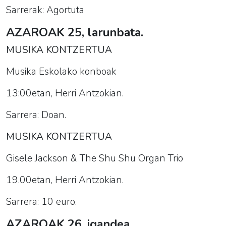
Sarrerak: Agortuta
AZAROAK 25, larunbata.
MUSIKA KONTZERTUA
Musika Eskolako konboak
13:00etan, Herri Antzokian.
Sarrera: Doan.
MUSIKA KONTZERTUA
Gisele Jackson & The Shu Shu Organ Trio
19.00etan, Herri Antzokian.
Sarrera: 10 euro.
AZAROAK 26, igandea.