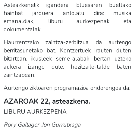
Asteazkenetik igandera, bluesaren bueltako
hainbat jarduera antolatu dira: musika
emanaldiak, liburu aurkezpenak eta
dokumentalak.
Haurrentzako
zaintza-zerbitzua da aurtengo
berritasunetako bat
. Kontzertuek irauten duten
bitartean, ikusleek seme-alabak bertan uzteko
aukera izango dute, hezitzaile-talde baten
zaintzapean.
Aurtengo zikloaren programazioa ondorengoa da:
AZAROAK 22, asteazkena.
LIBURU AURKEZPENA
Rory Gallager-Jon Gurrutxaga