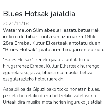
Blues Hotsak jaialdia
2021/11/18
Watermelon Slim abeslari estatubatuarrak
irekiko du bihar iluntzean azaroaren 19tik
28ra Errabal Kutur Elkarteak antolatu duen
"Blues Hotsak" jaialdiaren hirugarren edizioa.
"
Blues
Hotsak
" izeneko jaialdia antolatu du
hirugarrenez Errabal Kultur Elkarteak hurrengo
egunetarako, jazza,
blues
a eta musika beltza
ezagutarazteko helburuarekin.
Aspaldikoa da Gipuzkoako txoko honetan blues,
jazz eta horrelako doinu beltzekiko zaletasuna.
Urteak dira musika mota horien inguruko jaialdiak