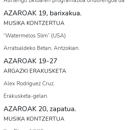
Aurtengo zikloaren programazioa ondorengoa da:
AZAROAK 19, barixakua.
MUSIKA KONTZERTUA
“Watermelos Slim” (USA)
Arratsaldeko 8etan, Antzokian.
AZAROAK 19-27
ARGAZKI ERAKUSKETA
Alex Rodriguez Cruz.
Erakusketa-gelan.
AZAROAK 20, zapatua.
MUSIKA KONTZERTUA