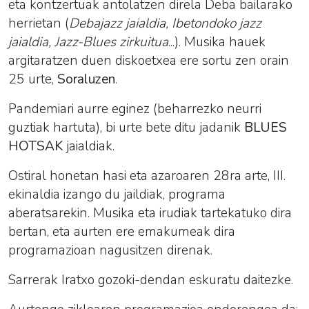
eta kontzertuak antolatzen direla Deba bailarako
herrietan (
Debajazz jaialdia, Ibetondoko jazz
jaialdia, Jazz-Blues zirkuitua
...). Musika hauek
argitaratzen duen diskoetxea ere sortu zen orain
25 urte,
Soraluzen
.
Pandemiari aurre eginez (beharrezko neurri
guztiak hartuta), bi urte bete ditu jadanik
BLUES
HOTSAK
jaialdiak.
Ostiral honetan hasi eta azaroaren 28ra arte, III.
ekinaldia izango du jaildiak, programa
aberatsarekin. Musika eta irudiak tartekatuko dira
bertan, eta aurten ere emakumeak dira
programazioan nagusitzen direnak.
Sarrerak Iratxo gozoki-dendan eskuratu daitezke.