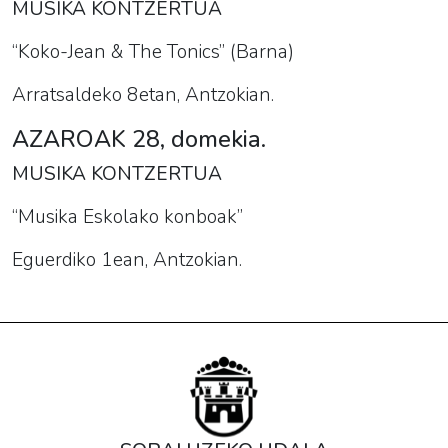
MUSIKA KONTZERTUA
“Koko-Jean & The Tonics” (Barna)
Arratsaldeko 8etan, Antzokian.
AZAROAK 28, domekia.
MUSIKA KONTZERTUA
“Musika Eskolako konboak”
Eguerdiko 1ean, Antzokian.