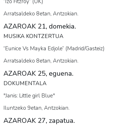
“Izo Fitzroy” (UK)
Arratsaldeko 8etan, Antzokian.
AZAROAK 21, domekia.
MUSIKA KONTZERTUA
“Eunice Vs Mayka Edjole” (Madrid/Gasteiz)
Arratsaldeko 8etan, Antzokian.
AZAROAK 25, eguena.
DOKUMENTALA
"Janis: Little girl Blue"
Iluntzeko 9etan, Antzokian.
AZAROAK 27, zapatua.