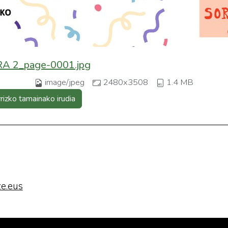
 2_page-0001.jpg
image/jpeg
2480x3508
1.4 MB
rrizko tamainako irudia
e.eus