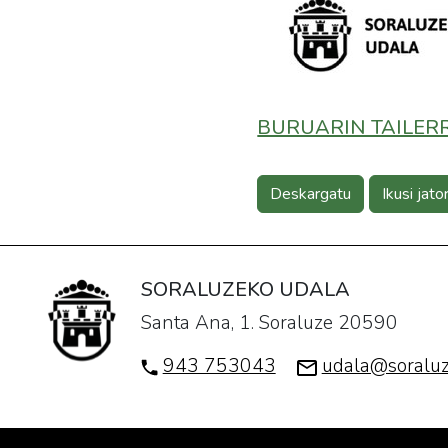
BURUARIN TAILERRA
Deskargatu
Ikusi jato
SORALUZEKO UDALA
Santa Ana, 1. Soraluze 20590
943 753043
udala@soraluz