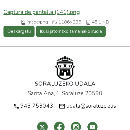
Captura de pantalla (141).png
image/png
1186x285
45.1 KB
Deskargatu
Ikusi jatorrizko tamainako irudia
SORALUZEKO UDALA
Santa Ana, 1. Soraluze 20590
943 753043
udala@soraluze.eus