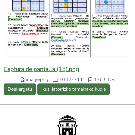
Captura de pantalla (15).png
image/png
1042x711
176.5 KB
Deskargatu
Ikusi jatorrizko tamainako irudia