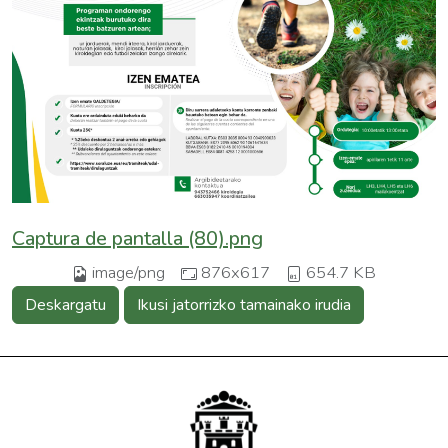
Captura de pantalla (80).png
image/png
876x617
654.7 KB
Deskargatu
Ikusi jatorrizko tamainako irudia