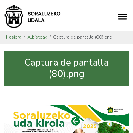
Hasiera
Albisteak
Captura de pantalla (80).png
Captura de pantalla
(80).png