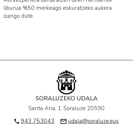
Aurkezpenera bertaratzen diren herritarrek
liburua %50 merkeago eskuratzeko aukera
izango dute.
SORALUZEKO UDALA
Santa Ana, 1. Soraluze 20590
943 753043
udala@soraluze.eus