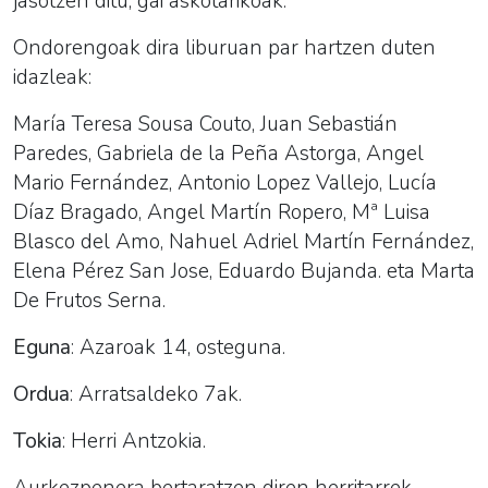
jasotzen ditu, gai askotarikoak.
Ondorengoak dira liburuan par hartzen duten
idazleak:
María Teresa Sousa Couto, Juan Sebastián
Paredes, Gabriela de la Peña Astorga, Angel
Mario Fernández, Antonio Lopez Vallejo, Lucía
Díaz Bragado, Angel Martín Ropero, Mª Luisa
Blasco del Amo, Nahuel Adriel Martín Fernández,
Elena Pérez San Jose, Eduardo Bujanda. eta Marta
De Frutos Serna.
Eguna
: Azaroak 14, osteguna.
Ordua
: Arratsaldeko 7ak.
Tokia
: Herri Antzokia.