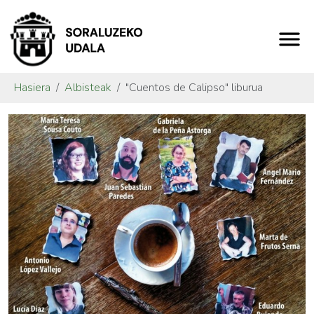
Hasiera
Albisteak
"Cuentos de Calipso" liburua