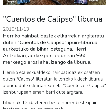
"Cuentos de Calipso" liburua
2019/11/13
Herriko hainbat idazlek elkarrekin argitaratu
duten "Cuentos de Calipso" ipuin-liburua
aurkeztuko da bihar, osteguna, Herri
Antzokian; aurkezpen-egunean %50
merkeago erosi ahal izango da liburua.
Herriko eta eskualdeko hainbat idazlek osatzen
duten "Calipso" literatur-tailerreko kideek liburua
atondu dute elkarlanean eta "Cuentos de Calipso"
izenburupean eman berri dute argitara.
Liburuak 12 idazleren beste horrenbeste ipuin