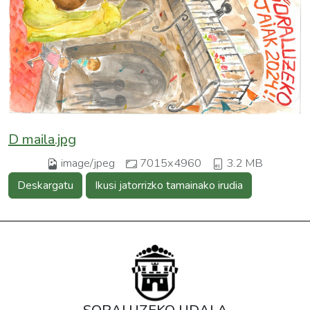
D maila.jpg
image/jpeg
7015x4960
3.2 MB
Deskargatu
Ikusi jatorrizko tamainako irudia