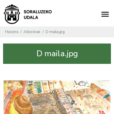
Hasiera
Albisteak
D maila.jpg
D maila.jpg