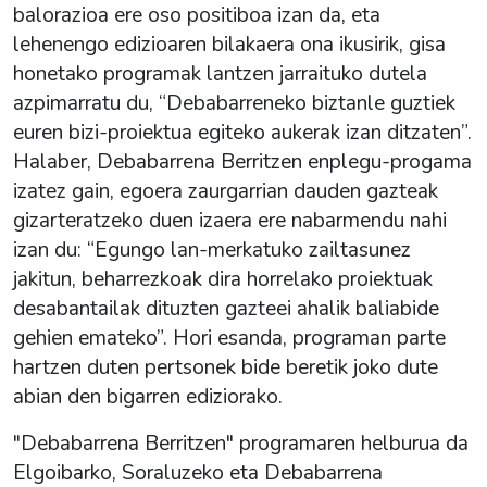
balorazioa ere oso positiboa izan da, eta
lehenengo edizioaren bilakaera ona ikusirik, gisa
honetako programak lantzen jarraituko dutela
azpimarratu du, “Debabarreneko biztanle guztiek
euren bizi-proiektua egiteko aukerak izan ditzaten”.
Halaber, Debabarrena Berritzen enplegu-progama
izatez gain, egoera zaurgarrian dauden gazteak
gizarteratzeko duen izaera ere nabarmendu nahi
izan du: “Egungo lan-merkatuko zailtasunez
jakitun, beharrezkoak dira horrelako proiektuak
desabantailak dituzten gazteei ahalik baliabide
gehien emateko”. Hori esanda, programan parte
hartzen duten pertsonek bide beretik joko dute
abian den bigarren ediziorako.
"Debabarrena Berritzen" programaren helburua da
Elgoibarko, Soraluzeko eta Debabarrena