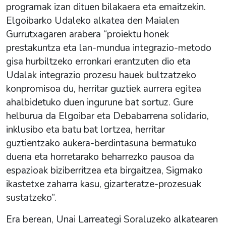
programak izan dituen bilakaera eta emaitzekin.
Elgoibarko Udaleko alkatea den Maialen
Gurrutxagaren arabera “proiektu honek
prestakuntza eta lan-mundua integrazio-metodo
gisa hurbiltzeko erronkari erantzuten dio eta
Udalak integrazio prozesu hauek bultzatzeko
konpromisoa du, herritar guztiek aurrera egitea
ahalbidetuko duen ingurune bat sortuz. Gure
helburua da Elgoibar eta Debabarrena solidario,
inklusibo eta batu bat lortzea, herritar
guztientzako aukera-berdintasuna bermatuko
duena eta horretarako beharrezko pausoa da
espazioak biziberritzea eta birgaitzea, Sigmako
ikastetxe zaharra kasu, gizarteratze-prozesuak
sustatzeko”.
Era berean, Unai Larreategi Soraluzeko alkatearen