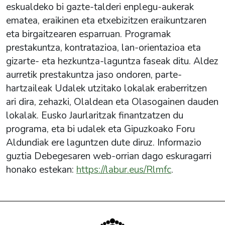
eskualdeko bi gazte-talderi enplegu-aukerak
ematea, eraikinen eta etxebizitzen eraikuntzaren
eta birgaitzearen esparruan. Programak
prestakuntza, kontratazioa, lan-orientazioa eta
gizarte- eta hezkuntza-laguntza faseak ditu. Aldez
aurretik prestakuntza jaso ondoren, parte-
hartzaileak Udalek utzitako lokalak eraberritzen
ari dira, zehazki, Olaldean eta Olasogainen dauden
lokalak. Eusko Jaurlaritzak finantzatzen du
programa, eta bi udalek eta Gipuzkoako Foru
Aldundiak ere laguntzen dute diruz. Informazio
guztia Debegesaren web-orrian dago eskuragarri
honako estekan:
https://labur.eus/Rlmfc
.