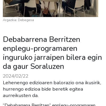
Argazkia: Debegesa
Debabarrena Berritzen
enplegu-programaren
inguruko jarraipen bilera egin
da gaur Soraluzen
2024/02/22
Lehenengo edizioaren balorazio ona ikusirik,
hurrengo edizioa bide beretik egitea
aurreikusten da.
“Debabarrena Berritzen” enplegu-programaren