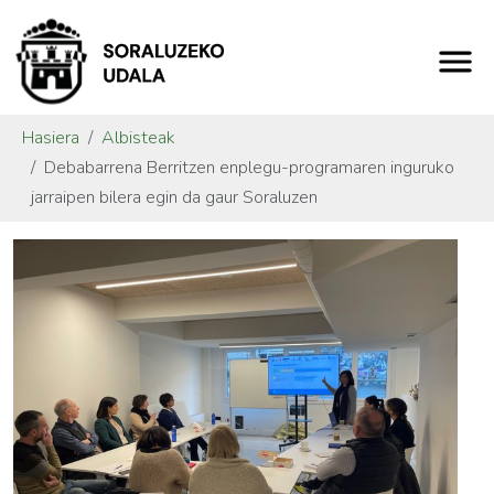
Hasiera
Albisteak
Debabarrena Berritzen enplegu-programaren inguruko
jarraipen bilera egin da gaur Soraluzen