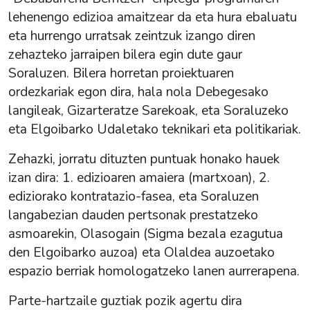
lehenengo edizioa amaitzear da eta hura ebaluatu
eta hurrengo urratsak zeintzuk izango diren
zehazteko jarraipen bilera egin dute gaur
Soraluzen. Bilera horretan proiektuaren
ordezkariak egon dira, hala nola Debegesako
langileak, Gizarteratze Sarekoak, eta Soraluzeko
eta Elgoibarko Udaletako teknikari eta politikariak.
Zehazki, jorratu dituzten puntuak honako hauek
izan dira: 1. edizioaren amaiera (martxoan), 2.
ediziorako kontratazio-fasea, eta Soraluzen
langabezian dauden pertsonak prestatzeko
asmoarekin, Olasogain (Sigma bezala ezagutua
den Elgoibarko auzoa) eta Olaldea auzoetako
espazio berriak homologatzeko lanen aurrerapena.
Parte-hartzaile guztiak pozik agertu dira