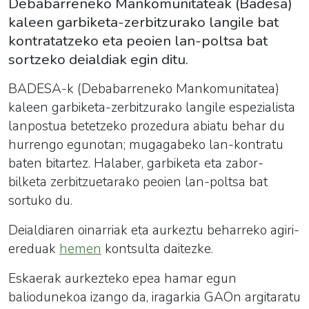
Debabarreneko Mankomunitateak (Badesa)
kaleen garbiketa-zerbitzurako langile bat
kontratatzeko eta peoien lan-poltsa bat
sortzeko deialdiak egin ditu.
BADESA-k (Debabarreneko Mankomunitatea)
kaleen garbiketa-zerbitzurako langile espezialista
lanpostua betetzeko prozedura abiatu behar du
hurrengo egunotan; mugagabeko lan-kontratu
baten bitartez. Halaber, garbiketa eta zabor-
bilketa zerbitzuetarako peoien lan-poltsa bat
sortuko du.
Deialdiaren oinarriak eta aurkeztu beharreko agiri-
ereduak
hemen
kontsulta daitezke.
Eskaerak aurkezteko epea hamar egun
baliodunekoa izango da, iragarkia GAOn argitaratu