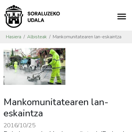
Hasiera
Albisteak
Mankomunitatearen lan-eskaintza
Mankomunitatearen lan-
eskaintza
2016/10/25