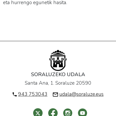
eta hurrengo egunetik hasita.
SORALUZEKO UDALA
Santa Ana, 1. Soraluze 20590
943 753043
udala@soraluze.eus