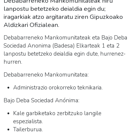
Debabarreneko Mankomunitateak hiru
lanpostu betetzeko deialdia egin du;
iragarkiak atzo argitaratu ziren Gipuzkoako
Aldizkari Ofizialean.
Debabarreneko Mankomunitateak eta Bajo Deba
Sociedad Anonima (Badesa) Elkarteak 1 eta 2
lanpostu betetzeko deialdia egin dute, hurrenez-
hurren.
Debabarreneko Mankomunitatea:
Administrazio orokorreko teknikaria.
Bajo Deba Sociedad Anónima:
Kale garbiketako zerbitzuko langile
espezialista.
Tailerburua.