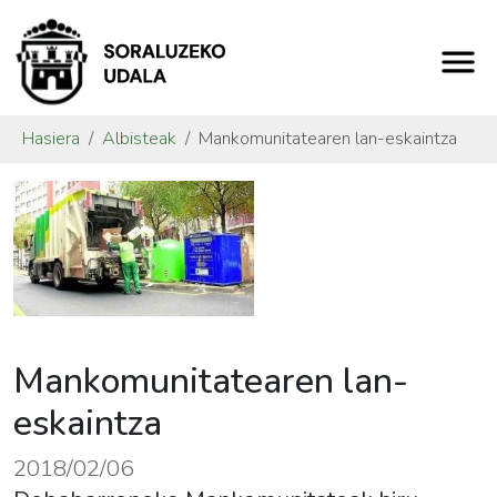
Hasiera
Albisteak
Mankomunitatearen lan-eskaintza
Mankomunitatearen lan-
eskaintza
2018/02/06