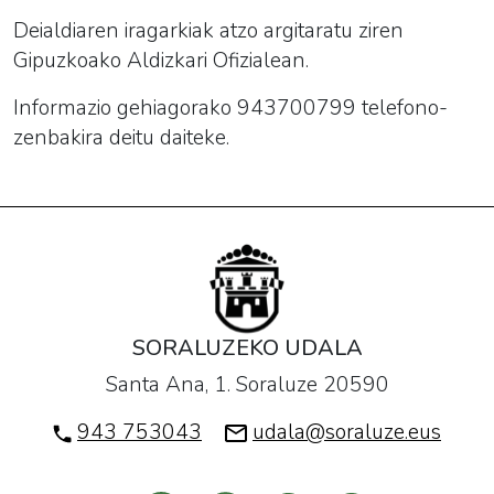
Deialdiaren iragarkiak atzo argitaratu ziren
Gipuzkoako Aldizkari Ofizialean.
Informazio gehiagorako 943700799 telefono-
zenbakira deitu daiteke.
SORALUZEKO UDALA
Santa Ana, 1. Soraluze 20590
943 753043
udala@soraluze.eus