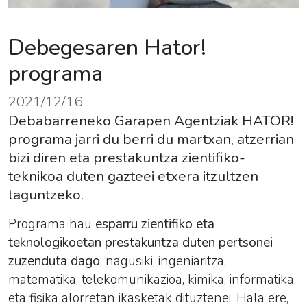
Debegesaren Hator!
programa
2021/12/16
Debabarreneko Garapen Agentziak HATOR!
programa jarri du berri du martxan, atzerrian
bizi diren eta prestakuntza zientifiko-
teknikoa duten gazteei etxera itzultzen
laguntzeko.
Programa hau
esparru zientifiko eta
teknologikoetan prestakuntza duten pertsonei
zuzenduta dago
; nagusiki, ingeniaritza,
matematika, telekomunikazioa, kimika, informatika
eta fisika alorretan ikasketak dituztenei. Hala ere,