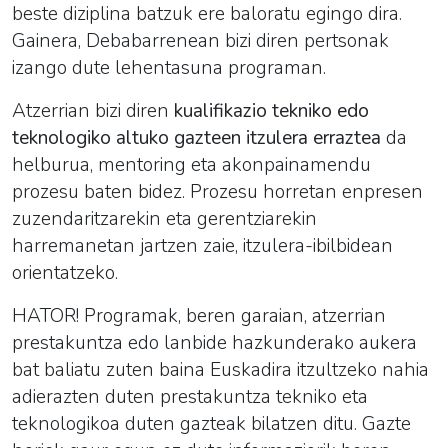
beste diziplina batzuk ere baloratu egingo dira.
Gainera, Debabarrenean bizi diren pertsonak
izango dute lehentasuna programan.
Atzerrian bizi diren
kualifikazio tekniko edo
teknologiko altuko gazteen itzulera erraztea
da
helburua, mentoring eta akonpainamendu
prozesu baten bidez. Prozesu horretan enpresen
zuzendaritzarekin eta gerentziarekin
harremanetan jartzen zaie, itzulera-ibilbidean
orientatzeko.
HATOR! Programak, beren garaian, atzerrian
prestakuntza edo lanbide hazkunderako aukera
bat baliatu zuten baina Euskadira itzultzeko nahia
adierazten duten prestakuntza tekniko eta
teknologikoa duten gazteak bilatzen ditu. Gazte