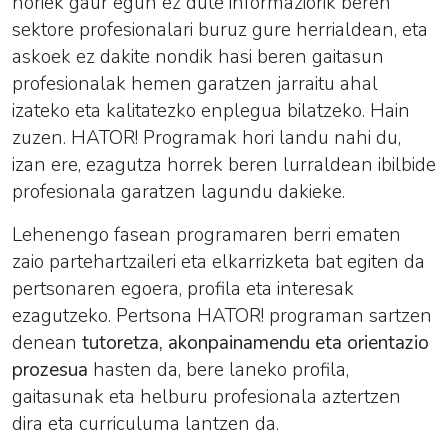
horiek gaur egun ez dute informaziorik beren
sektore profesionalari buruz gure herrialdean, eta
askoek ez dakite nondik hasi beren gaitasun
profesionalak hemen garatzen jarraitu ahal
izateko eta kalitatezko enplegua bilatzeko. Hain
zuzen. HATOR! Programak hori landu nahi du,
izan ere, ezagutza horrek beren lurraldean ibilbide
profesionala garatzen lagundu dakieke.
Lehenengo fasean programaren berri ematen
zaio partehartzaileri eta elkarrizketa bat egiten da
pertsonaren egoera, profila eta interesak
ezagutzeko. Pertsona HATOR! programan sartzen
denean
tutoretza, akonpainamendu eta orientazio
prozesua
hasten da, bere laneko profila,
gaitasunak eta helburu profesionala aztertzen
dira eta curriculuma lantzen da.