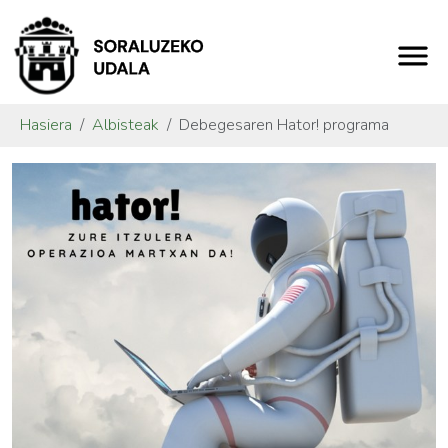
Hasiera
Albisteak
Debegesaren Hator! programa