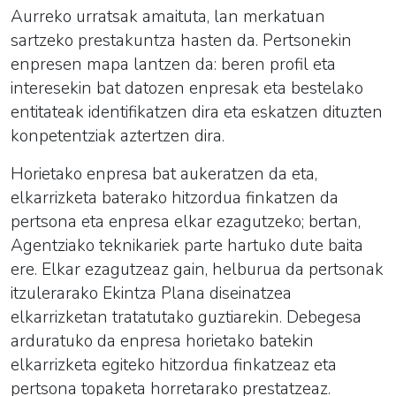
Aurreko urratsak amaituta, lan merkatuan
sartzeko prestakuntza hasten da. Pertsonekin
enpresen mapa lantzen da: beren profil eta
interesekin bat datozen enpresak eta bestelako
entitateak identifikatzen dira eta eskatzen dituzten
konpetentziak aztertzen dira.
Horietako enpresa bat aukeratzen da eta,
elkarrizketa baterako hitzordua finkatzen da
pertsona eta enpresa elkar ezagutzeko; bertan,
Agentziako teknikariek parte hartuko dute baita
ere. Elkar ezagutzeaz gain, helburua da pertsonak
itzulerarako Ekintza Plana diseinatzea
elkarrizketan tratatutako guztiarekin. Debegesa
arduratuko da enpresa horietako batekin
elkarrizketa egiteko hitzordua finkatzeaz eta
pertsona topaketa horretarako prestatzeaz.