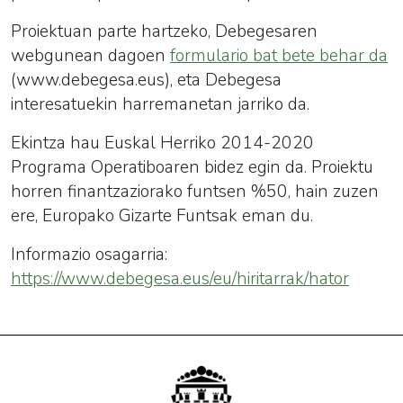
Proiektuan parte hartzeko, Debegesaren
webgunean dagoen
formulario bat bete behar da
(www.debegesa.eus), eta Debegesa
interesatuekin harremanetan jarriko da.
Ekintza hau Euskal Herriko 2014-2020
Programa Operatiboaren bidez egin da. Proiektu
horren finantzaziorako funtsen %50, hain zuzen
ere, Europako Gizarte Funtsak eman du.
Informazio osagarria:
https://www.debegesa.eus/eu/hiritarrak/hator