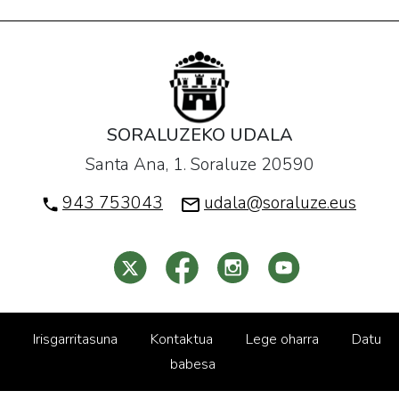
SORALUZEKO UDALA
Santa Ana, 1. Soraluze 20590
943 753043
udala@soraluze.eus
Irisgarritasuna
Kontaktua
Lege oharra
Datu
babesa