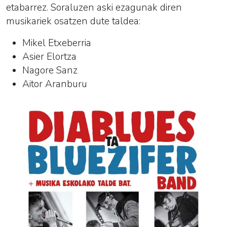
etabarrez. Soraluzen aski ezagunak diren
musikariek osatzen dute taldea:
Mikel Etxeberria
Asier Elortza
Nagore Sanz
Aitor Aranburu