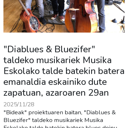
"Diablues & Bluezifer"
taldeko musikariek Musika
Eskolako talde batekin batera
emanaldia eskainiko dute
zapatuan, azaroaren 29an
2025/11/28
"Bideak" proiektuaren baitan, "Diablues &
Bluezifer" taldeko musikariek Musika
Eskolako talde batekin batera blues doinu