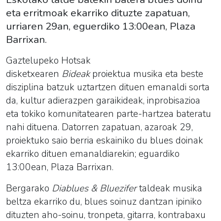
eta erritmoak ekarriko dituzte zapatuan,
urriaren 29an, eguerdiko 13:00ean, Plaza
Barrixan.
Gaztelupeko Hotsak
disketxearen
Bideak
proiektua
musika eta beste
disziplina batzuk uztartzen dituen emanaldi sorta
da, kultur adierazpen garaikideak, inprobisazioa
eta tokiko komunitatearen parte-hartzea bateratu
nahi dituena. Datorren zapatuan, azaroak 29,
proiektuko saio berria eskainiko du blues doinak
ekarriko dituen emanaldiarekin; eguardiko
13:00ean, Plaza Barrixan.
Bergarako
Diablues & Bluezifer
taldeak musika
beltza ekarriko du, blues soinuz dantzan ipiniko
dituzten aho-soinu, tronpeta, gitarra, kontrabaxu