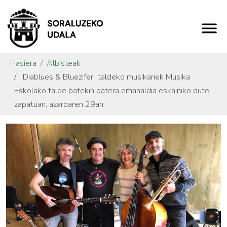
Hasiera
Albisteak
"Diablues & Bluezifer" taldeko musikariek Musika
Eskolako talde batekin batera emanaldia eskainiko dute
zapatuan, azaroaren 29an