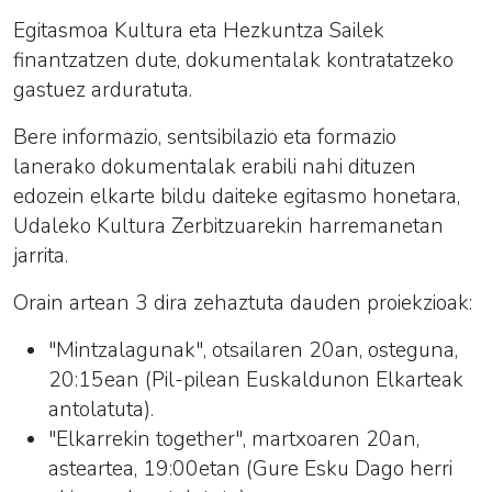
Egitasmoa Kultura eta Hezkuntza Sailek
finantzatzen dute, dokumentalak kontratatzeko
gastuez arduratuta.
Bere informazio, sentsibilazio eta formazio
lanerako dokumentalak erabili nahi dituzen
edozein elkarte bildu daiteke egitasmo honetara,
Udaleko Kultura Zerbitzuarekin harremanetan
jarrita.
Orain artean 3 dira zehaztuta dauden proiekzioak:
"Mintzalagunak", otsailaren 20an, osteguna,
20:15ean (Pil-pilean Euskaldunon Elkarteak
antolatuta).
"Elkarrekin together", martxoaren 20an,
asteartea, 19:00etan (Gure Esku Dago herri