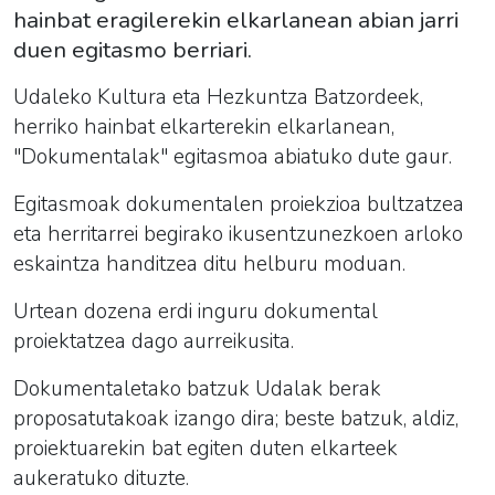
hainbat eragilerekin elkarlanean abian jarri
duen egitasmo berriari.
Udaleko Kultura eta Hezkuntza Batzordeek,
herriko hainbat elkarterekin elkarlanean,
"Dokumentalak" egitasmoa abiatuko dute gaur.
Egitasmoak dokumentalen proiekzioa bultzatzea
eta herritarrei begirako ikusentzunezkoen arloko
eskaintza handitzea ditu helburu moduan.
Urtean dozena erdi inguru dokumental
proiektatzea dago aurreikusita.
Dokumentaletako batzuk Udalak berak
proposatutakoak izango dira; beste batzuk, aldiz,
proiektuarekin bat egiten duten elkarteek
aukeratuko dituzte.