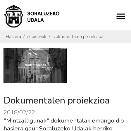
Hasiera
Albisteak
Dokumentalen proiekzioa
Dokumentalen proiekzioa
2018/02/22
"Mintzalagunak" dokumentalak emango dio
hasiera gaur Soraluzeko Udalak herriko