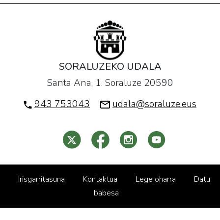
SORALUZEKO UDALA
Santa Ana, 1. Soraluze 20590
943 753043
udala@soraluze.eus
Irisgarritasuna
Kontaktua
Lege oharra
Datu
babesa