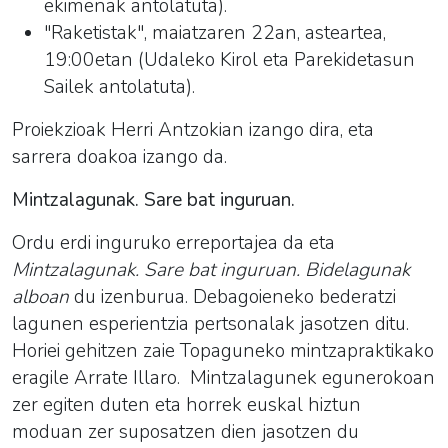
ekimenak antolatuta).
"Raketistak", maiatzaren 22an, asteartea,
19:00etan (Udaleko Kirol eta Parekidetasun
Sailek antolatuta).
Proiekzioak Herri Antzokian izango dira, eta
sarrera doakoa izango da.
Mintzalagunak. Sare bat inguruan.
Ordu erdi inguruko erreportajea da eta
Mintzalagunak. Sare bat inguruan. Bidelagunak
alboan
du izenburua. Debagoieneko bederatzi
lagunen esperientzia pertsonalak jasotzen ditu.
Horiei gehitzen zaie
Topaguneko mintzapraktikako
eragile Arrate Illaro.
Mintzalagunek egunerokoan
zer egiten duten eta horrek euskal hiztun
moduan zer suposatzen dien jasotzen du