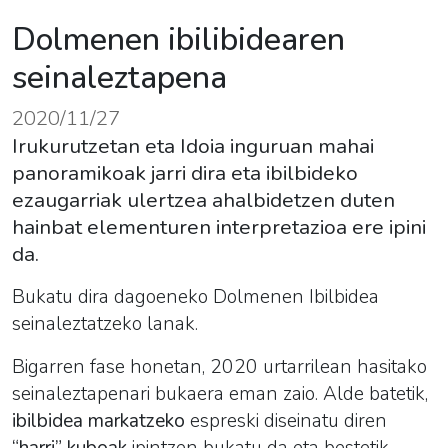
Dolmenen ibilibidearen
seinaleztapena
2020/11/27
Irukurutzetan eta Idoia inguruan mahai
panoramikoak jarri dira eta ibilbideko
ezaugarriak ulertzea ahalbidetzen duten
hainbat elementuren interpretazioa ere ipini
da.
Bukatu dira dagoeneko Dolmenen Ibilbidea
seinaleztatzeko lanak.
Bigarren fase honetan, 2020 urtarrilean hasitako
seinaleztapenari bukaera eman zaio. Alde batetik,
ibilbidea markatzeko
espreski diseinatu diren
“harri” kuboak
ipintzen bukatu da eta bestetik,