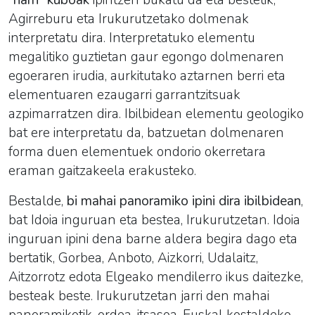
Agirreburu eta Irukurutzetako dolmenak
interpretatu dira. Interpretatuko elementu
megalitiko guztietan gaur egongo dolmenaren
egoeraren irudia, aurkitutako aztarnen berri eta
elementuaren ezaugarri garrantzitsuak
azpimarratzen dira. Ibilbidean elementu geologiko
bat ere interpretatu da, batzuetan dolmenaren
forma duen elementuek ondorio okerretara
eraman gaitzakeela erakusteko.
Bestalde,
bi mahai panoramiko ipini dira ibilbidean
,
bat Idoia inguruan eta bestea, Irukurutzetan. Idoia
inguruan ipini dena barne aldera begira dago eta
bertatik, Gorbea, Anboto, Aizkorri, Udalaitz,
Aitzorrotz edota Elgeako mendilerro ikus daitezke,
besteak beste. Irukurutzetan jarri den mahai
panoramikotik, ordea, itsasoa, Euskal kostaldeko