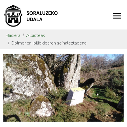
Hasiera
Albisteak
Dolmenen ibilibidearen seinaleztapena