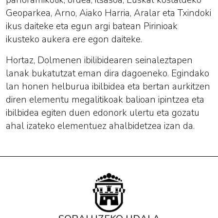
Geoparkea, Arno, Aiako Harria, Aralar eta Txindoki
ikus daiteke eta egun argi batean Pirinioak
ikusteko aukera ere egon daiteke.
Hortaz, Dolmenen ibilibidearen seinaleztapen
lanak bukatutzat eman dira dagoeneko. Egindako
lan honen helburua ibilbidea eta bertan aurkitzen
diren elementu megalitikoak balioan ipintzea eta
ibilbidea egiten duen edonork ulertu eta gozatu
ahal izateko elementuez ahalbidetzea izan da.