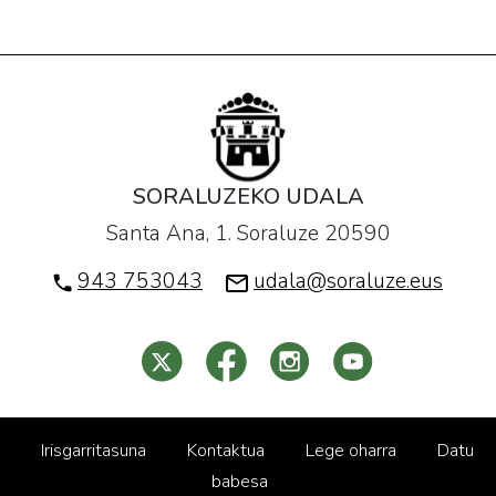
SORALUZEKO UDALA
Santa Ana, 1. Soraluze 20590
943 753043
udala@soraluze.eus
Irisgarritasuna
Kontaktua
Lege oharra
Datu
babesa