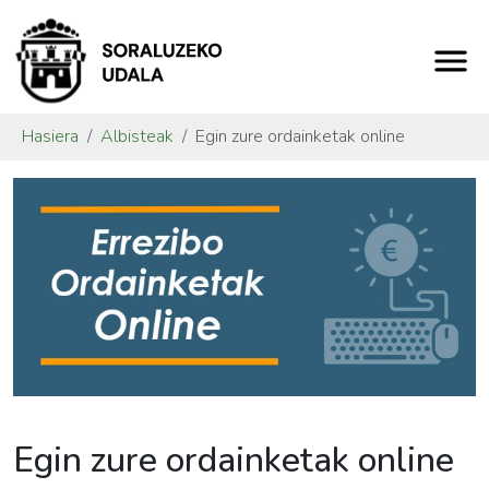
Hasiera
Albisteak
Egin zure ordainketak online
Egin zure ordainketak online