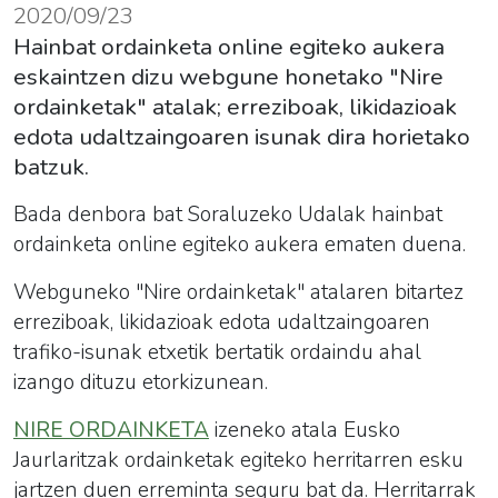
2020/09/23
Hainbat ordainketa online egiteko aukera
eskaintzen dizu webgune honetako "Nire
ordainketak" atalak; erreziboak, likidazioak
edota udaltzaingoaren isunak dira horietako
batzuk.
Bada denbora bat Soraluzeko Udalak hainbat
ordainketa online egiteko aukera ematen duena.
Webguneko "Nire ordainketak" atalaren bitartez
erreziboak, likidazioak edota udaltzaingoaren
trafiko-isunak etxetik bertatik ordaindu ahal
izango dituzu etorkizunean.
NIRE ORDAINKETA
izeneko atala Eusko
Jaurlaritzak ordainketak egiteko herritarren esku
jartzen duen erreminta seguru bat da. Herritarrak