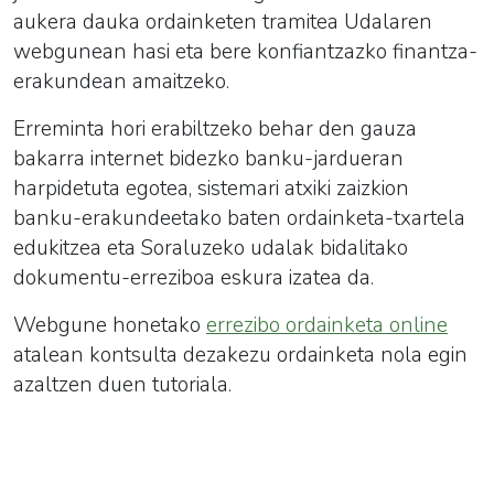
aukera dauka ordainketen tramitea Udalaren
webgunean hasi eta bere konfiantzazko finantza-
erakundean amaitzeko.
Erreminta hori erabiltzeko behar den gauza
bakarra internet bidezko banku-jardueran
harpidetuta egotea, sistemari atxiki zaizkion
banku-erakundeetako baten ordainketa-txartela
edukitzea eta Soraluzeko udalak bidalitako
dokumentu-erreziboa eskura izatea da.
Webgune honetako
errezibo ordainketa online
atalean kontsulta dezakezu ordainketa nola egin
azaltzen duen tutoriala.