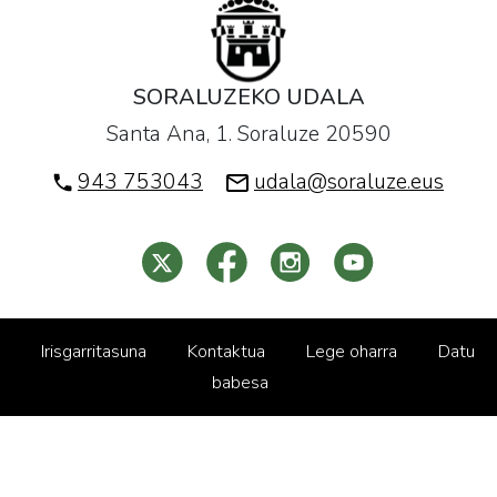
SORALUZEKO UDALA
Santa Ana, 1. Soraluze 20590
943 753043
udala@soraluze.eus
Irisgarritasuna
Kontaktua
Lege oharra
Datu
babesa