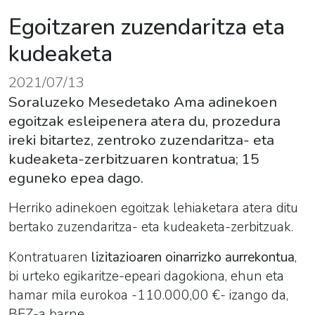
Egoitzaren zuzendaritza eta
kudeaketa
2021/07/13
Soraluzeko Mesedetako Ama adinekoen
egoitzak esleipenera atera du, prozedura
ireki bitartez, zentroko zuzendaritza- eta
kudeaketa-zerbitzuaren kontratua; 15
eguneko epea dago.
Herriko adinekoen egoitzak lehiaketara atera ditu
bertako zuzendaritza- eta kudeaketa-zerbitzuak.
Kontratuaren
lizitazioaren oinarrizko aurrekontua
,
bi urteko egikaritze-epeari dagokiona, ehun eta
hamar mila eurokoa -110.000,00 €- izango da,
BEZ-a barne.