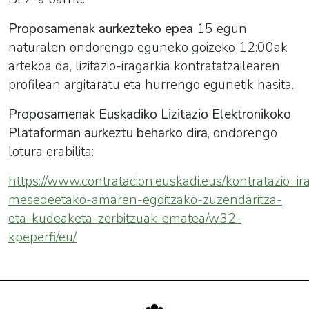
Proposamenak aurkezteko epea
15 egun
naturalen ondorengo eguneko goizeko 12:00ak
artekoa da, lizitazio-iragarkia kontratatzailearen
profilean argitaratu eta hurrengo egunetik hasita.
Proposamenak Euskadiko Lizitazio Elektronikoko
Plataforman aurkeztu beharko dira
, ondorengo
lotura erabilita:
https://www.contratacion.euskadi.eus/kontratazio_ir
mesedeetako-amaren-egoitzako-zuzendaritza-
eta-kudeaketa-zerbitzuak-ematea/w32-
kpeperfi/eu/