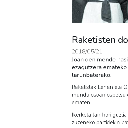
Raketisten do
2018/05/21
Joan den mende hasi
ezagutzera emateko h
larunbaterako.
Raketistak Lehen eta O
mundu osoan ospetsu eg
ematen.
Ikerketa lan hori guztia
zuzeneko partidekin bat