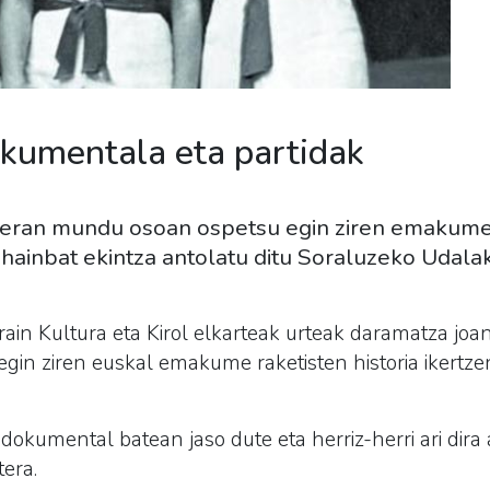
kumentala eta partidak
eran mundu osoan ospetsu egin ziren emakume r
ainbat ekintza antolatu ditu Soraluzeko Udalak
rain Kultura eta Kirol elkarteak urteak daramatza j
in ziren euskal emakume raketisten historia ikertze
 dokumental batean jaso dute eta herriz-herri ari dira
era.