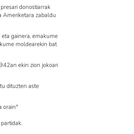
npresari donostiarrak
ta Ameriketara zabaldu
, eta gainera, emakume
emakume moldearekin bat
942an ekin zion jokoari
tu dituzten aste
a orain"
partidak.