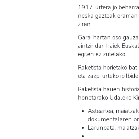
1917. urtera jo beharra
neska gazteak eraman z
ziren.
Garai hartan oso gauza
aintzindari haiek Euska
egiten ez zutelako.
Raketista horietako bat
eta zazpi urteko ibilbid
Raketista hauen histori
honetarako Udaleko Kir
Asteartea, maiatzak
dokumentalaren pro
Larunbata, maiatzak