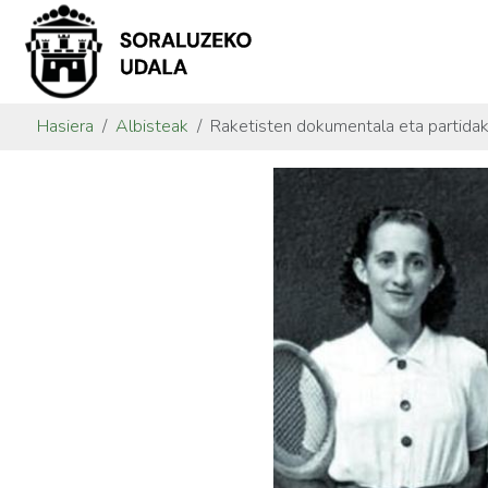
Hasiera
Albisteak
Raketisten dokumentala eta partida