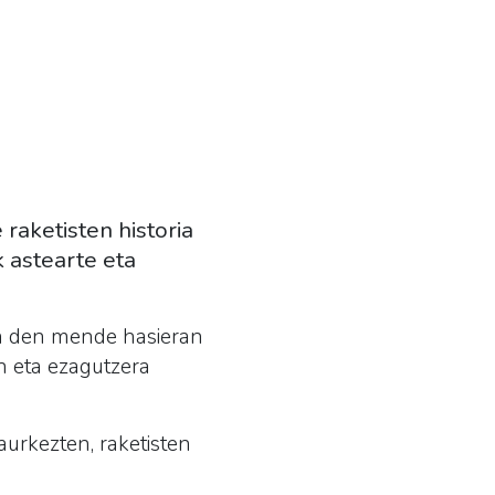
aketisten historia
 astearte eta
oan den mende hasieran
n eta ezagutzera
 aurkezten, raketisten