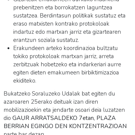
prebenitzen eta borrokatzen laguntzea
sustatzea. Berdintasun politikak sustatuz eta
eraso matxisten kontrako protokoloak
indartuz edo martxan jarriz eta gizartearen
erantzun soziala sustatuz.
Erakundeen arteko koordinazioa bultzatu
tokiko protokoloak martxan jarriz, arreta
zerbitzuak hobetzeko eta indarkeriari aurre
egiten dieten emakumeen birbiktimizazioa
ekiditeko.
Bukatzeko Soraluzeko Udalak bat egiten du
azaroaren 25erako deituak izan diren
mobilizazioekin eta jendarte osoari deia luzatzen
dio
GAUR ARRATSALDEKO 7etan, PLAZA
BERRIAN EGINGO DEN KONTZENTRAZIOAN
parte har dezan.