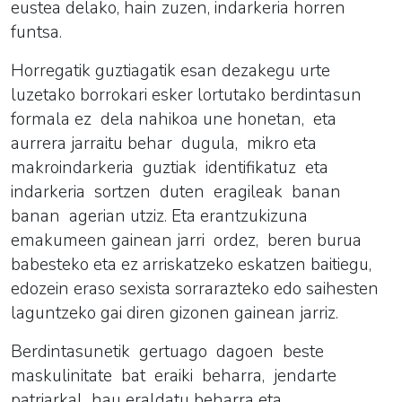
eustea delako, hain zuzen, indarkeria horren
funtsa.
Horregatik guztiagatik esan dezakegu urte
luzetako borrokari esker lortutako berdintasun
formala ez dela nahikoa une honetan, eta
aurrera jarraitu behar dugula, mikro eta
makroindarkeria guztiak identifikatuz eta
indarkeria sortzen duten eragileak banan
banan agerian utziz. Eta erantzukizuna
emakumeen gainean jarri ordez, beren burua
babesteko eta ez arriskatzeko eskatzen baitiegu,
edozein eraso sexista sorrarazteko edo saihesten
laguntzeko gai diren gizonen gainean jarriz.
Berdintasunetik gertuago dagoen beste
maskulinitate bat eraiki beharra, jendarte
patriarkal hau eraldatu beharra eta