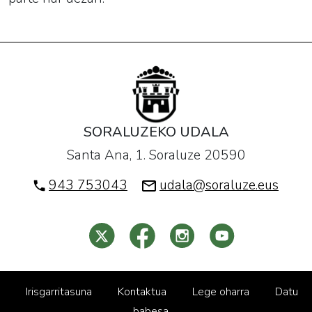
SORALUZEKO UDALA
Santa Ana, 1. Soraluze 20590
943 753043
udala@soraluze.eus
Irisgarritasuna
Kontaktua
Lege oharra
Datu
babesa