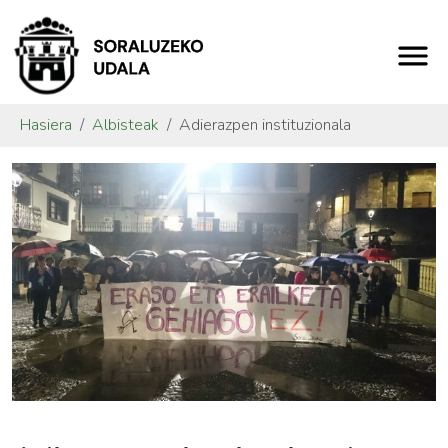
Hasiera
Albisteak
Adierazpen instituzionala