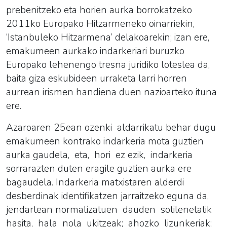
prebenitzeko eta horien aurka borrokatzeko
2011ko Europako Hitzarmeneko oinarriekin,
‘Istanbuleko Hitzarmena’ delakoarekin; izan ere,
emakumeen aurkako indarkeriari buruzko
Europako lehenengo tresna juridiko loteslea da,
baita giza eskubideen urraketa larri horren
aurrean irismen handiena duen nazioarteko ituna
ere.
Azaroaren 25ean ozenki aldarrikatu behar dugu
emakumeen kontrako indarkeria mota guztien
aurka gaudela, eta, hori ez ezik, indarkeria
sorrarazten duten eragile guztien aurka ere
bagaudela. Indarkeria matxistaren alderdi
desberdinak identifikatzen jarraitzeko eguna da,
jendartean normalizatuen dauden sotilenetatik
hasita, hala nola ukitzeak; ahozko lizunkeriak;