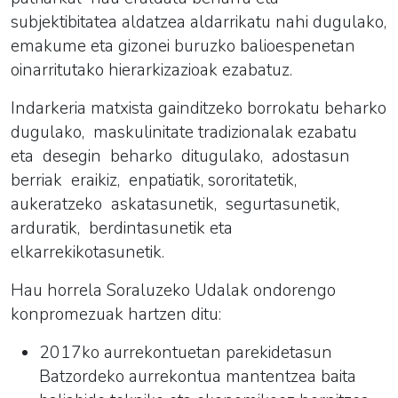
subjektibitatea aldatzea aldarrikatu nahi dugulako,
emakume eta gizonei buruzko balioespenetan
oinarritutako hierarkizazioak ezabatuz.
Indarkeria matxista gainditzeko borrokatu beharko
dugulako, maskulinitate tradizionalak ezabatu
eta desegin beharko ditugulako, adostasun
berriak eraikiz, enpatiatik, sororitatetik,
aukeratzeko askatasunetik, segurtasunetik,
arduratik, berdintasunetik eta
elkarrekikotasunetik.
Hau horrela Soraluzeko Udalak ondorengo
konpromezuak hartzen ditu:
2017ko aurrekontuetan parekidetasun
Batzordeko aurrekontua mantentzea baita