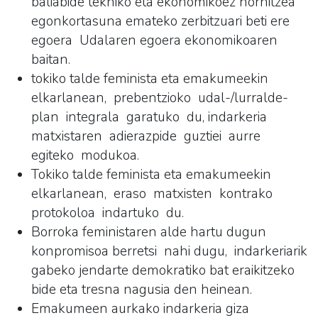
baliabide tekniko eta ekonomikoez hornitzea
egonkortasuna emateko zerbitzuari beti ere
egoera Udalaren egoera ekonomikoaren
baitan.
tokiko talde feminista eta emakumeekin
elkarlanean, prebentzioko udal-/lurralde-
plan integrala garatuko du, indarkeria
matxistaren adierazpide guztiei aurre
egiteko modukoa.
Tokiko talde feminista eta emakumeekin
elkarlanean, eraso matxisten kontrako
protokoloa indartuko du.
Borroka feministaren alde hartu dugun
konpromisoa berretsi nahi dugu, indarkeriarik
gabeko jendarte demokratiko bat eraikitzeko
bide eta tresna nagusia den heinean.
Emakumeen aurkako indarkeria giza