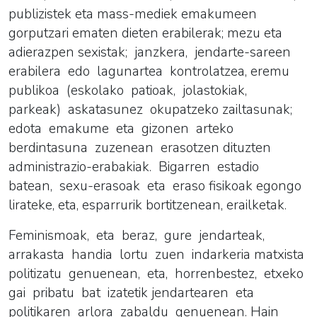
publizistek eta mass-mediek emakumeen
gorputzari ematen dieten erabilerak; mezu eta
adierazpen sexistak; janzkera, jendarte-sareen
erabilera edo lagunartea kontrolatzea, eremu
publikoa (eskolako patioak, jolastokiak,
parkeak) askatasunez okupatzeko zailtasunak;
edota emakume eta gizonen arteko
berdintasuna zuzenean erasotzen dituzten
administrazio-erabakiak. Bigarren estadio
batean, sexu-erasoak eta eraso fisikoak egongo
lirateke, eta, esparrurik bortitzenean, erailketak.
Feminismoak, eta beraz, gure jendarteak,
arrakasta handia lortu zuen indarkeria matxista
politizatu genuenean, eta, horrenbestez, etxeko
gai pribatu bat izatetik jendartearen eta
politikaren arlora zabaldu genuenean. Hain