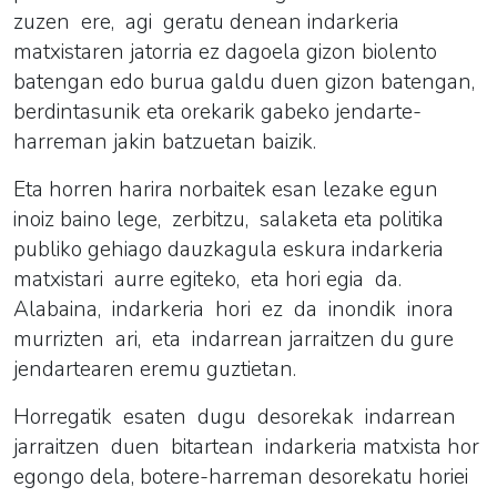
zuzen ere, agi geratu denean indarkeria
matxistaren jatorria ez dagoela gizon biolento
batengan edo burua galdu duen gizon batengan,
berdintasunik eta orekarik gabeko jendarte-
harreman jakin batzuetan baizik.
Eta horren harira norbaitek esan lezake egun
inoiz baino lege, zerbitzu, salaketa eta politika
publiko gehiago dauzkagula eskura indarkeria
matxistari aurre egiteko, eta hori egia da.
Alabaina, indarkeria hori ez da inondik inora
murrizten ari, eta indarrean jarraitzen du gure
jendartearen eremu guztietan.
Horregatik esaten dugu desorekak indarrean
jarraitzen duen bitartean indarkeria matxista hor
egongo dela, botere-harreman desorekatu horiei