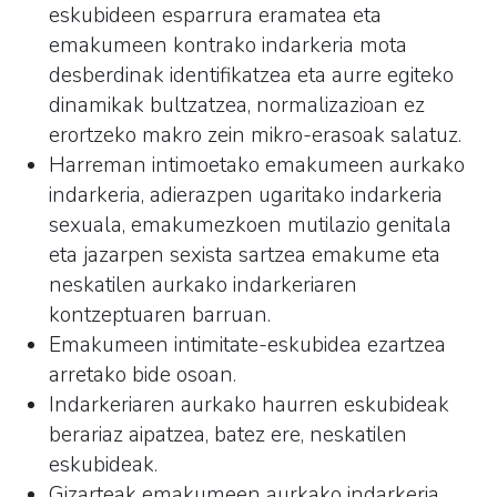
eskubideen esparrura eramatea eta
emakumeen kontrako indarkeria mota
desberdinak identifikatzea eta aurre egiteko
dinamikak bultzatzea, normalizazioan ez
erortzeko makro zein mikro-erasoak salatuz.
Harreman intimoetako emakumeen aurkako
indarkeria, adierazpen ugaritako indarkeria
sexuala, emakumezkoen mutilazio genitala
eta jazarpen sexista sartzea emakume eta
neskatilen aurkako indarkeriaren
kontzeptuaren barruan.
Emakumeen intimitate-eskubidea ezartzea
arretako bide osoan.
Indarkeriaren aurkako haurren eskubideak
berariaz aipatzea, batez ere, neskatilen
eskubideak.
Gizarteak emakumeen aurkako indarkeria