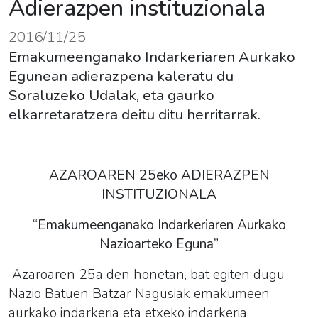
Adierazpen instituzionala
2016/11/25
Emakumeenganako Indarkeriaren Aurkako
Egunean adierazpena kaleratu du
Soraluzeko Udalak, eta gaurko
elkarretaratzera deitu ditu herritarrak.
AZAROAREN 25eko ADIERAZPEN
INSTITUZIONALA
“Emakumeenganako Indarkeriaren Aurkako
Nazioarteko Eguna”
Azaroaren 25a den honetan, bat egiten dugu
Nazio Batuen Batzar Nagusiak emakumeen
aurkako indarkeria eta etxeko indarkeria