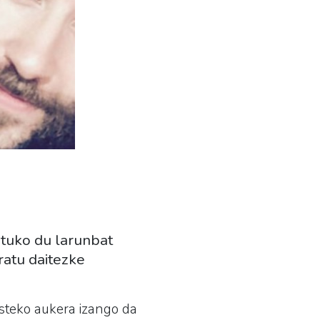
atuko du larunbat
atu daitezke
usteko aukera izango da