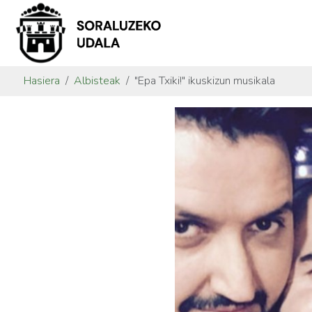
Hasiera
Albisteak
"Epa Txiki!" ikuskizun musikala