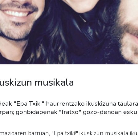
ikuskizun musikala
ak "Epa Txiki" haurrentzako ikuskizuna taular
arpan; gonbidapenak "Iratxo" gozo-dendan eskur
mazioaren barruan, "Epa txiki!" ikuskizun musikala ik