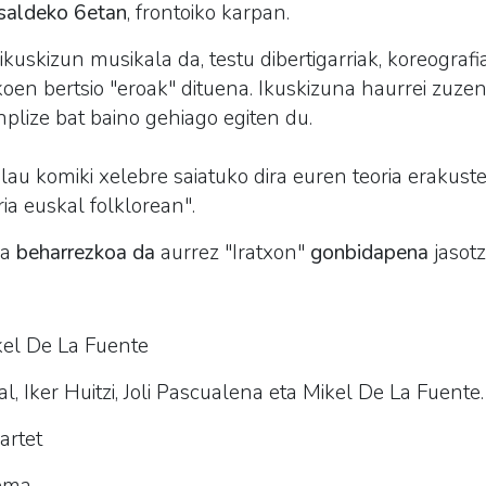
tsaldeko 6etan
, frontoiko karpan.
uskizun musikala da, testu dibertigarriak, koreografi
koen bertsio "eroak" dituena. Ikuskizuna haurrei zuze
plize bat baino gehiago egiten du.
 lau komiki xelebre saiatuko dira euren teoria eraku
ria euskal folklorean".
na
beharrezkoa da
aurrez "Iratxon"
gonbidapena
jasotz
el De La Fuente
l, Iker Huitzi, Joli Pascualena eta Mikel De La Fuente.
rtet
ema