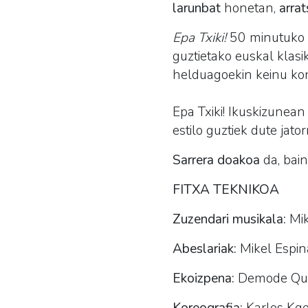
larunbat
honetan,
arra
Epa Txiki!
50 minutuko ik
guztietako euskal klasi
helduagoekin keinu kon
Epa Txiki! Ikuskizunean
estilo guztiek dute jator
Sarrera doakoa
da, bai
FITXA TEKNIKOA
Zuzendari musikala:
Mik
Abeslariak:
Mikel Espina
Ekoizpena:
Demode Qua
Koreografia:
Karlos Kg