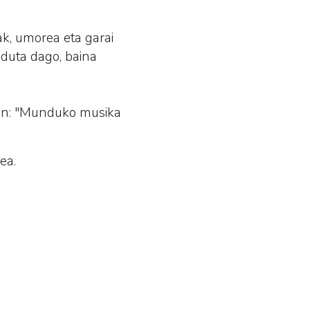
ak, umorea eta garai
nduta dago, baina
sten: "Munduko musika
ea.