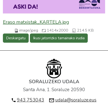
Eraso matxistak_KARTELA.jpg
image/jpeg
1414x2000
214.5 KB
Deskargatu
Ikusi jatorrizko tamainako irudia
SORALUZEKO UDALA
Santa Ana, 1. Soraluze 20590
943 753043
udala@soraluze.eus