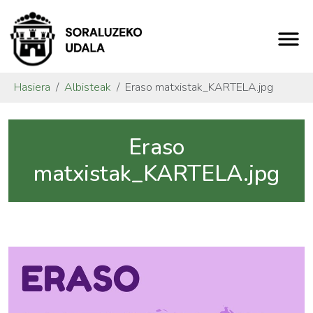
Hasiera
Albisteak
Eraso matxistak_KARTELA.jpg
Eraso
matxistak_KARTELA.jpg