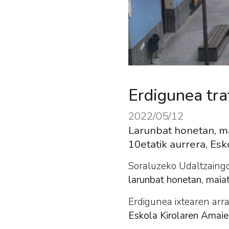
Erdigunea traf
2022/05/12
Larunbat honetan, ma
10etatik aurrera, Esk
Soraluzeko Udaltzaingo
larunbat honetan, maiat
Erdigunea
ixtearen arr
Eskola Kirolaren Amaie