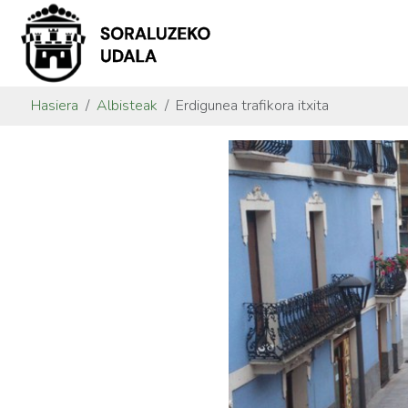
Hasiera
Albisteak
Erdigunea trafikora itxita