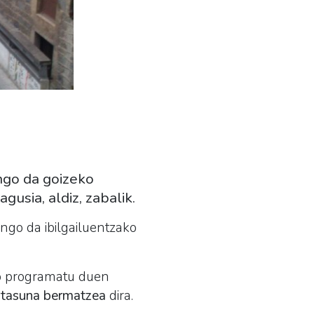
ongo da goizeko
gusia, aldiz, zabalik.
go da ibilgailuentzako
ko programatu duen
urtasuna bermatzea
dira.