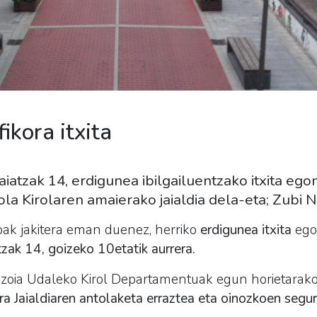
ikora itxita
iatzak 14, erdigunea ibilgailuentzako itxita eg
ola Kirolaren amaierako jaialdia dela-eta; Zubi Na
ak jakitera eman duenez, herriko
erdigunea
itxita
egon
zak 14, goizeko 10etatik aurrera.
azoia Udaleko Kirol Departamentuak egun horietara
ra Jaialdiaren antolaketa erraztea eta oinozkoen seg