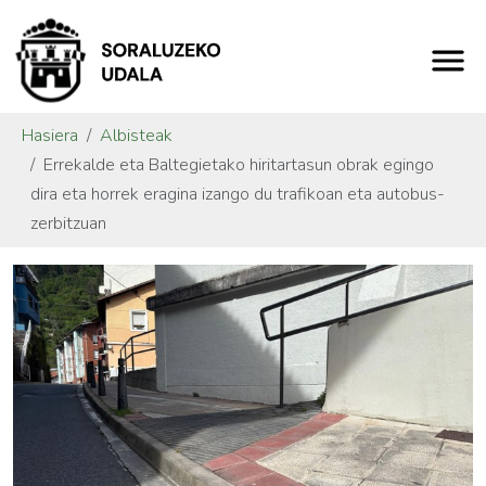
Hasiera
Albisteak
Errekalde eta Baltegietako hiritartasun obrak egingo
dira eta horrek eragina izango du trafikoan eta autobus-
zerbitzuan