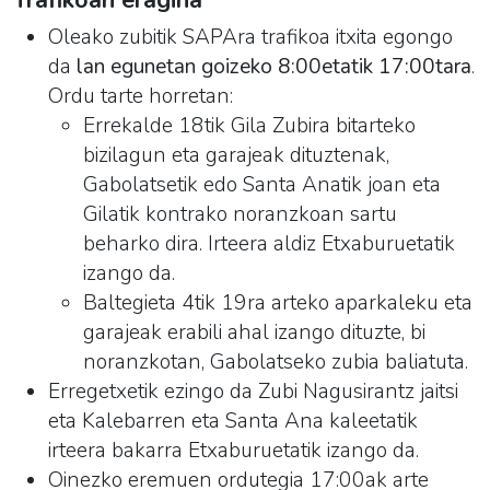
Trafikoan eragina
Oleako zubitik SAPAra trafikoa itxita egongo
da
lan egunetan goizeko 8:00etatik 17:00tara
.
Ordu tarte horretan:
Errekalde 18tik Gila Zubira bitarteko
bizilagun eta garajeak dituztenak,
Gabolatsetik edo Santa Anatik joan eta
Gilatik kontrako noranzkoan sartu
beharko dira. Irteera aldiz Etxaburuetatik
izango da.
Baltegieta 4tik 19ra arteko aparkaleku eta
garajeak erabili ahal izango dituzte, bi
noranzkotan, Gabolatseko zubia baliatuta.
Erregetxetik ezingo da Zubi Nagusirantz jaitsi
eta Kalebarren eta Santa Ana kaleetatik
irteera bakarra Etxaburuetatik izango da.
Oinezko eremuen ordutegia 17:00ak arte