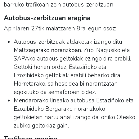
barruko trafikoan zein autobus-zerbitzuan.
Autobus-zerbitzuan eragina
Apirilaren 27tik maiatzaren 8ra, egun osoz:
Autobus-zerbitzuak aldaketak izango ditu
Maltzagarako noranzkoan
. Zubi Nagusiko eta
SAPAko autobus geltokiak ezingo dira erabili.
Geltoki horien ordez, Estaziñoko eta
Ezozibideko geltokiak erabili beharko dira.
Horretarako, saihesbidea bi norantzatan
egokituko da semaforoen bidez.
Mendaro
rako lineako autobusa Estaziñoko eta
Ezozibideko Bergarako noranzkoko
geltokietan hartu ahal izango da, ohiko Oleako
zubiko geltokiaz gain.