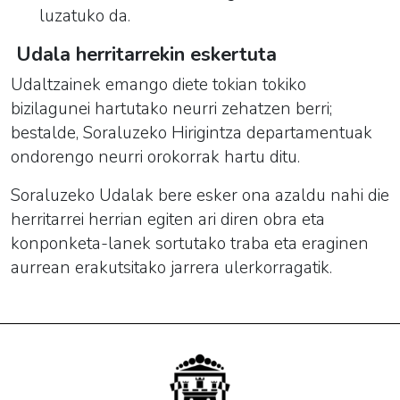
luzatuko da.
Udala herritarrekin eskertuta
Udaltzainek emango diete tokian tokiko
bizilagunei hartutako neurri zehatzen berri;
bestalde, Soraluzeko Hirigintza departamentuak
ondorengo neurri orokorrak hartu ditu.
Soraluzeko Udalak bere esker ona azaldu nahi die
herritarrei herrian egiten ari diren obra eta
konponketa-lanek sortutako traba eta eraginen
aurrean erakutsitako jarrera ulerkorragatik.