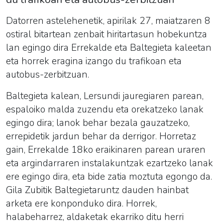
Datorren astelehenetik, apirilak 27, maiatzaren 8
ostiral bitartean zenbait hiritartasun hobekuntza
lan egingo dira Errekalde eta Baltegieta kaleetan
eta horrek eragina izango du trafikoan eta
autobus-zerbitzuan.
Baltegieta kalean, Lersundi jauregiaren parean,
espaloiko malda zuzendu eta orekatzeko lanak
egingo dira; lanok behar bezala gauzatzeko,
errepidetik jardun behar da derrigor. Horretaz
gain, Errekalde 18ko eraikinaren parean uraren
eta argindarraren instalakuntzak ezartzeko lanak
ere egingo dira, eta bide zatia moztuta egongo da.
Gila Zubitik Baltegietaruntz dauden hainbat
arketa ere konponduko dira. Horrek,
halabeharrez, aldaketak ekarriko ditu herri