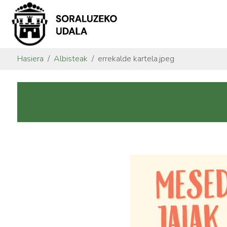
Hasiera
Albisteak
errekalde kartela.jpeg