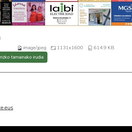
g
image/jpeg
1131x1600
614.9 KB
rrizko tamainako irudia
e.eus