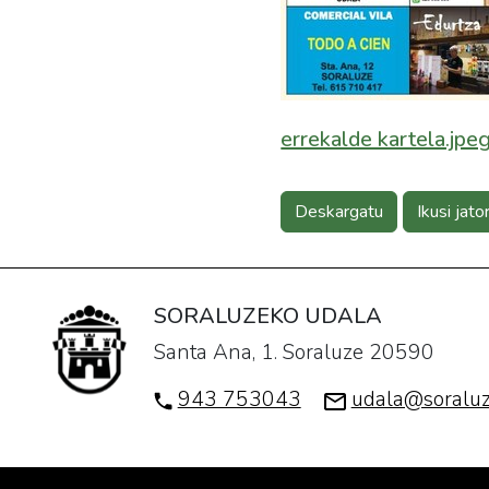
errekalde kartela.jpe
Deskargatu
Ikusi jato
SORALUZEKO UDALA
Santa Ana, 1. Soraluze 20590
943 753043
udala@soraluz