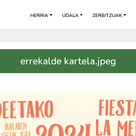
HERRIA
UDALA
ZERBITZUAK
errekalde kartela.jpeg