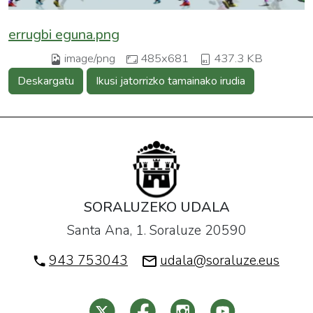
errugbi eguna.png
image/png
485x681
437.3 KB
Deskargatu
Ikusi jatorrizko tamainako irudia
SORALUZEKO UDALA
Santa Ana, 1. Soraluze 20590
943 753043
udala@soraluze.eus