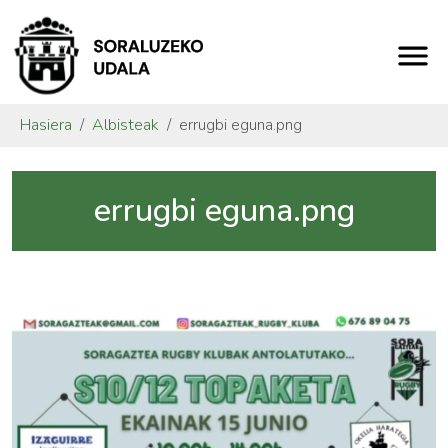
Hasiera
Albisteak
errugbi eguna.png
errugbi eguna.png