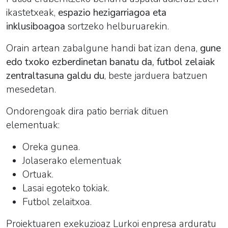
ikastetxeak,
espazio hezigarriagoa eta
inklusiboagoa
sortzeko helburuarekin.
Orain artean zabalgune handi bat izan dena,
gune
edo txoko ezberdinetan banatu da, futbol zelaiak
zentraltasuna galdu du
, beste jarduera batzuen
mesedetan.
Ondorengoak dira patio berriak dituen
elementuak:
Oreka gunea.
Jolaserako elementuak
Ortuak.
Lasai egoteko tokiak.
Futbol zelaitxoa.
Proiektuaren exekuzioaz Lurkoi enpresa arduratu