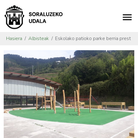
Hasiera
Albisteak
Eskolako patioko parke berria prest