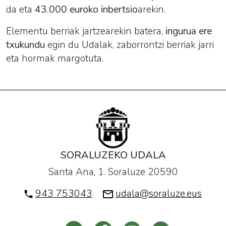
da eta
43.000 euroko inbertsio
arekin.
Elementu berriak jartzearekin batera,
ingurua ere
txukundu
egin du Udalak, zaborrontzi berriak jarri
eta hormak margotuta.
SORALUZEKO UDALA
Santa Ana, 1. Soraluze 20590
943 753043
udala@soraluze.eus