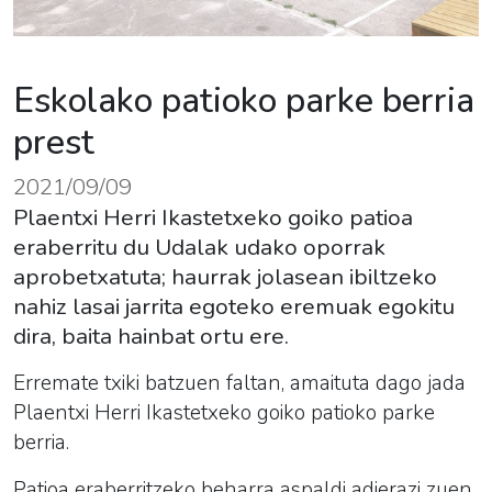
Eskolako patioko parke berria
prest
2021/09/09
Plaentxi Herri Ikastetxeko goiko patioa
eraberritu du Udalak udako oporrak
aprobetxatuta; haurrak jolasean ibiltzeko
nahiz lasai jarrita egoteko eremuak egokitu
dira, baita hainbat ortu ere.
Erremate txiki batzuen faltan, amaituta dago jada
Plaentxi Herri Ikastetxeko goiko patioko parke
berria.
Patioa eraberritzeko beharra aspaldi adierazi zuen