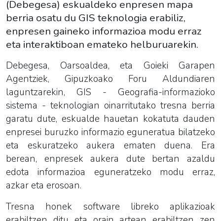
(Debegesa) eskualdeko enpresen mapa
berria osatu du GIS teknologia erabiliz,
enpresen gaineko informazioa modu erraz
eta interaktiboan emateko helburuarekin.
Debegesa, Oarsoaldea, eta Goieki Garapen
Agentziek, Gipuzkoako Foru Aldundiaren
laguntzarekin, GIS - Geografia-informazioko
sistema - teknologian oinarritutako tresna berria
garatu dute, eskualde hauetan kokatuta dauden
enpresei buruzko informazio eguneratua bilatzeko
eta eskuratzeko aukera ematen duena. Era
berean, enpresek aukera dute bertan azaldu
edota informazioa eguneratzeko modu erraz,
azkar eta erosoan.
Tresna honek software libreko aplikazioak
erabiltzen ditu eta orain artean erabiltzen zen