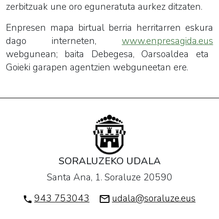
zerbitzuak une oro eguneratuta aurkez ditzaten.
Enpresen mapa birtual berria herritarren eskura
dago interneten,
www.enpresagida.eus
webgunean; baita Debegesa, Oarsoaldea eta
Goieki garapen agentzien webguneetan ere.
SORALUZEKO UDALA
Santa Ana, 1. Soraluze 20590
943 753043
udala@soraluze.eus