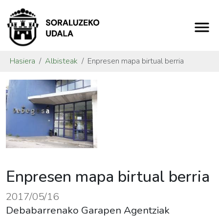
Hasiera
Albisteak
Enpresen mapa birtual berria
Enpresen mapa birtual berria
2017/05/16
Debabarrenako Garapen Agentziak