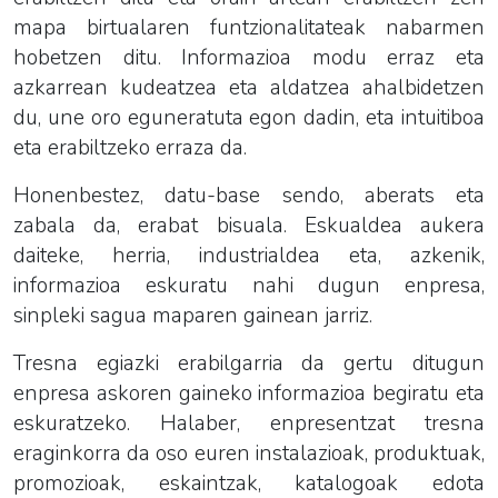
mapa birtualaren funtzionalitateak nabarmen
hobetzen ditu. Informazioa modu erraz eta
azkarrean kudeatzea eta aldatzea ahalbidetzen
du, une oro eguneratuta egon dadin, eta intuitiboa
eta erabiltzeko erraza da.
Honenbestez, datu-base sendo, aberats eta
zabala da, erabat bisuala. Eskualdea aukera
daiteke, herria, industrialdea eta, azkenik,
informazioa eskuratu nahi dugun enpresa,
sinpleki sagua maparen gainean jarriz.
Tresna egiazki erabilgarria da gertu ditugun
enpresa askoren gaineko informazioa begiratu eta
eskuratzeko. Halaber, enpresentzat tresna
eraginkorra da oso euren instalazioak, produktuak,
promozioak, eskaintzak, katalogoak edota