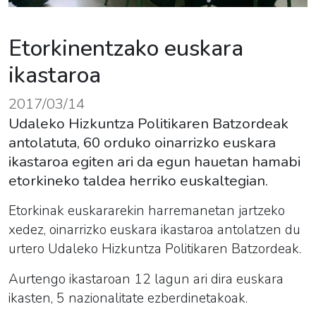
Etorkinentzako euskara
ikastaroa
2017/03/14
Udaleko Hizkuntza Politikaren Batzordeak
antolatuta, 60 orduko oinarrizko euskara
ikastaroa egiten ari da egun hauetan hamabi
etorkineko taldea herriko euskaltegian.
Etorkinak euskararekin harremanetan jartzeko
xedez, oinarrizko euskara ikastaroa antolatzen du
urtero Udaleko Hizkuntza Politikaren Batzordeak.
Aurtengo ikastaroan 12 lagun ari dira euskara
ikasten, 5 nazionalitate ezberdinetakoak.