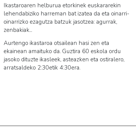
Ikastaroaren helburua etorkinek euskararekin
lehendabiziko harreman bat izatea da eta oinarri-
oinarrizko ezagutza batzuk jasotzea: agurrak,
zenbakiak...
Aurtengo ikastaroa otsailean hasi zen eta
ekainean amaituko da. Guztira 60 eskola ordu
jasoko dituzte ikasleek, asteazken eta ostiralero,
arratsaldeko 2:30etik 4:30era.