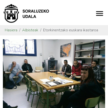
Hasiera
Albisteak
Etorkinentzako euskara ikastaroa