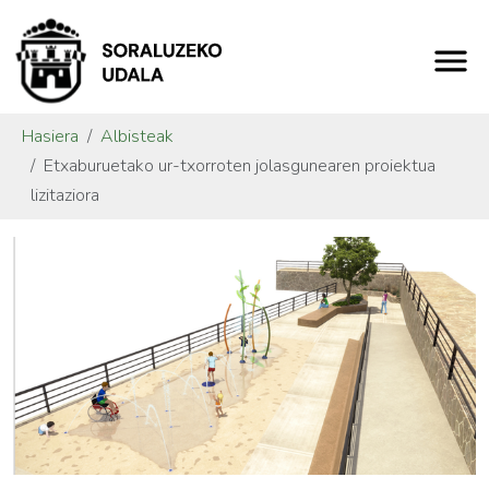
Hasiera
Albisteak
Etxaburuetako ur-txorroten jolasgunearen proiektua
lizitaziora