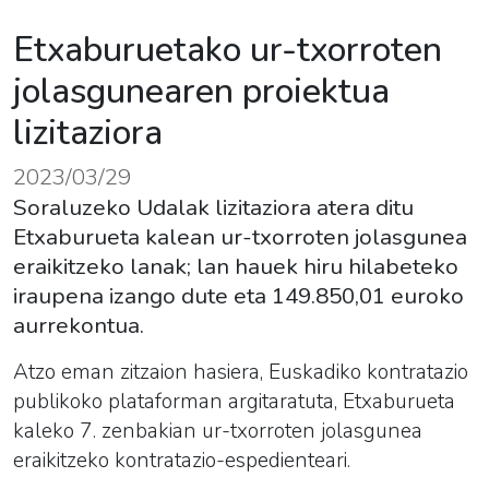
Etxaburuetako ur-txorroten
jolasgunearen proiektua
lizitaziora
2023/03/29
Soraluzeko Udalak lizitaziora atera ditu
Etxaburueta kalean ur-txorroten jolasgunea
eraikitzeko lanak; lan hauek hiru hilabeteko
iraupena izango dute eta 149.850,01 euroko
aurrekontua.
Atzo eman zitzaion hasiera, Euskadiko kontratazio
publikoko plataforman argitaratuta, Etxaburueta
kaleko 7. zenbakian ur-txorroten jolasgunea
eraikitzeko kontratazio-espedienteari.