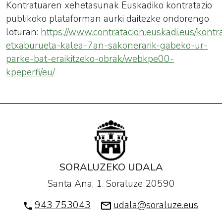
Kontratuaren xehetasunak Euskadiko kontratazio
publikoko plataforman aurki daitezke ondorengo
loturan:
https://www.contratacion.euskadi.eus/kontra
etxaburueta-kalea-7an-sakonerarik-gabeko-ur-
parke-bat-eraikitzeko-obrak/webkpe00-
kpeperfi/eu/
SORALUZEKO UDALA
Santa Ana, 1. Soraluze 20590
943 753043
udala@soraluze.eus