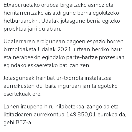
Etxaburuetako orubea birgaitzeko asmoz eta,
herritarrentzako aisialdi gune berria egokitzeko
helburuarekin, Udalak jolasgune berria egiteko
proiektua jarri du abian.
Udalerriaren erdigunean dagoen espazio horren
birmoldaketa Udalak 2021. urtean herriko haur
eta nerabeekin egindako
parte-hartze prozesuan
egindako eskaeretako bat izan zen.
Jolasguneak hainbat ur-txorrota instalatzea
aurreikusten du, baita inguruan jarrita egoteko
eserlekuak ere.
Lanen iraupena hiru hilabetekoa izango da eta
lizitazioaren aurrekontua 149.850,01 eurokoa da,
gehi BEZ-a.