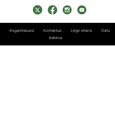
Irisgarritasuna
Kontaktua
Lege oharra
Datu
babesa