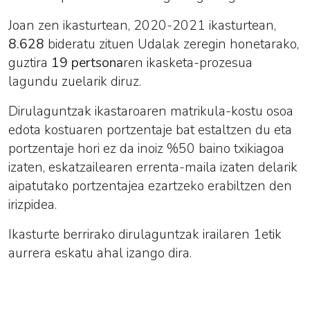
Joan zen ikasturtean, 2020-2021 ikasturtean,
8.628
bideratu zituen Udalak zeregin honetarako,
guztira
19 pertsona
ren ikasketa-prozesua
lagundu zuelarik diruz.
Dirulaguntzak ikastaroaren matrikula-kostu osoa
edota kostuaren portzentaje bat estaltzen du eta
portzentaje hori ez da inoiz %50 baino txikiagoa
izaten, eskatzailearen errenta-maila izaten delarik
aipatutako portzentajea ezartzeko erabiltzen den
irizpidea.
Ikasturte berrirako dirulaguntzak irailaren 1etik
aurrera eskatu ahal izango dira.