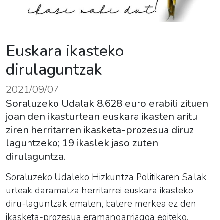
Euskara ikasteko
dirulaguntzak
2021/09/07
Soraluzeko Udalak 8.628 euro erabili zituen
joan den ikasturtean euskara ikasten aritu
ziren herritarren ikasketa-prozesua diruz
laguntzeko; 19 ikaslek jaso zuten
dirulaguntza.
Soraluzeko Udaleko Hizkuntza Politikaren Sailak
urteak daramatza herritarrei
euskara
ikasteko
diru-laguntzak ematen, batere merkea ez den
ikasketa-prozesua eramangarriagoa egiteko.