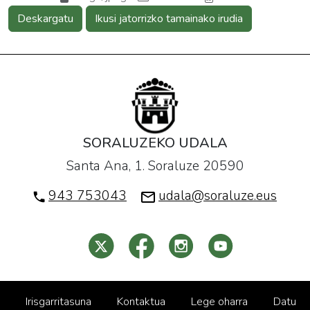
Deskargatu
Ikusi jatorrizko tamainako irudia
SORALUZEKO UDALA
Santa Ana, 1. Soraluze 20590
943 753043
udala@soraluze.eus
Irisgarritasuna
Kontaktua
Lege oharra
Datu