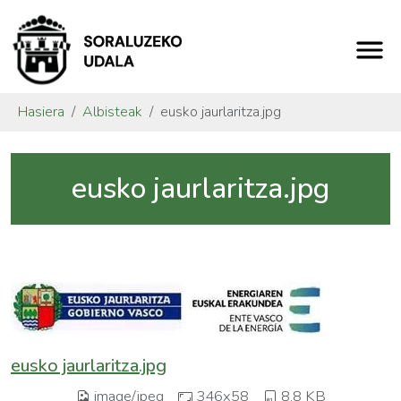
Hasiera
Albisteak
eusko jaurlaritza.jpg
eusko jaurlaritza.jpg
eusko jaurlaritza.jpg
image/jpeg
346x58
8.8 KB