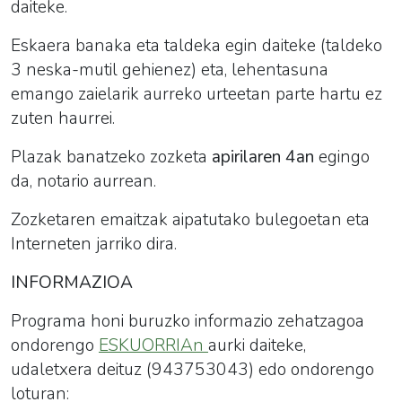
daiteke.
Eskaera banaka eta taldeka egin daiteke (taldeko
3 neska-mutil gehienez) eta, lehentasuna
emango zaielarik aurreko urteetan parte hartu ez
zuten haurrei.
Plazak banatzeko zozketa
apirilaren 4an
egingo
da, notario aurrean.
Zozketaren emaitzak aipatutako bulegoetan eta
Interneten jarriko dira.
INFORMAZIOA
Programa honi buruzko informazio zehatzagoa
ondorengo
ESKUORRIAn
aurki daiteke,
udaletxera deituz (943753043) edo ondorengo
loturan: