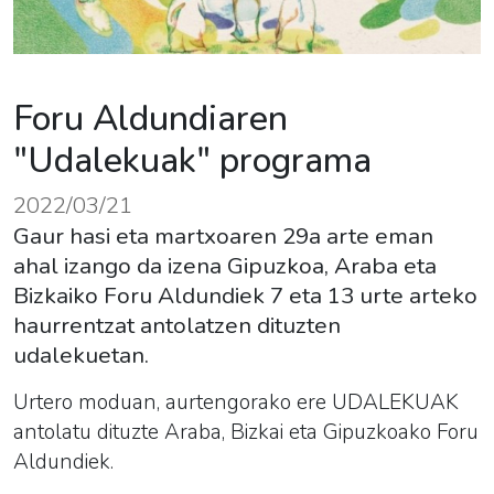
Foru Aldundiaren
"Udalekuak" programa
2022/03/21
Gaur hasi eta martxoaren 29a arte eman
ahal izango da izena Gipuzkoa, Araba eta
Bizkaiko Foru Aldundiek 7 eta 13 urte arteko
haurrentzat antolatzen dituzten
udalekuetan.
Urtero moduan, aurtengorako ere UDALEKUAK
antolatu dituzte
Araba, Bizkai eta Gipuzkoako Foru
Aldundiek.