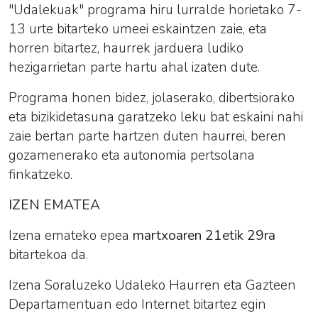
"
Udalekuak
" programa hiru lurralde horietako 7-
13
urte bitarteko umeei eskaintzen zaie, eta
horren bitartez, haurrek jarduera ludiko
hezigarrietan parte hartu ahal izaten dute.
Programa honen bidez, jolaserako, dibertsiorako
eta bizikidetasuna garatzeko leku bat eskaini nahi
zaie bertan parte hartzen duten haurrei, beren
gozamenerako eta autonomia pertsolana
finkatzeko.
IZEN EMATEA
Izena emateko epea
martxoaren 21etik 29ra
bitartekoa da.
Izena Soraluzeko Udaleko Haurren eta Gazteen
Departamentuan edo
Internet
bitartez egin