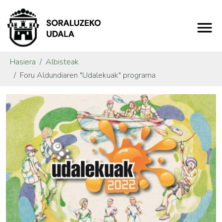
Hasiera
Albisteak
Foru Aldundiaren "Udalekuak" programa