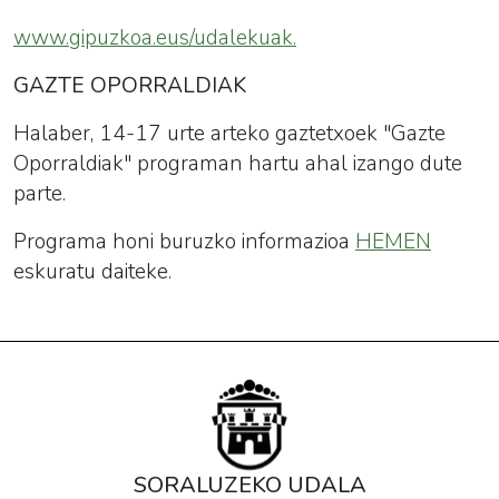
www.gipuzkoa.eus/udalekuak
.
GAZTE OPORRALDIAK
Halaber, 14-17 urte arteko gaztetxoek "Gazte
Oporraldiak" programan hartu ahal izango dute
parte.
Programa honi buruzko informazioa
HEMEN
eskuratu daiteke.
SORALUZEKO UDALA