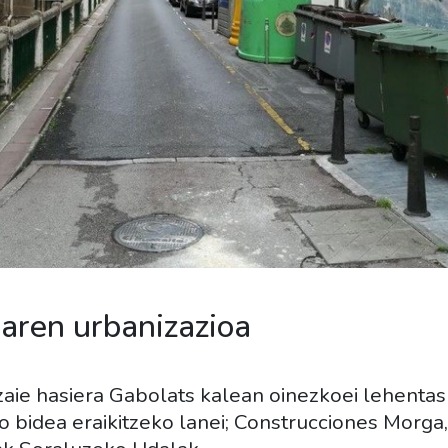
aren urbanizazioa
zaie hasiera Gabolats kalean oinezkoei lehent
 bidea eraikitzeko lanei; Construcciones Morga,