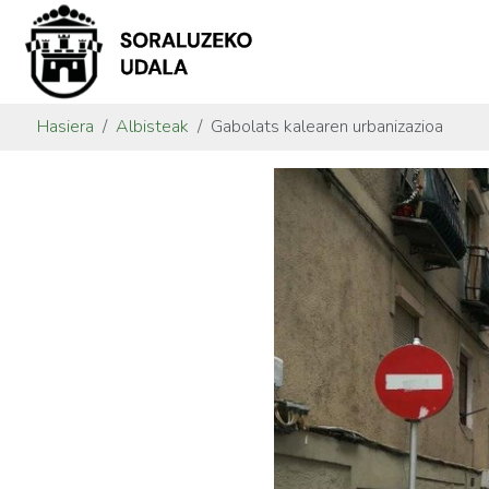
Hasiera
Albisteak
Gabolats kalearen urbanizazioa