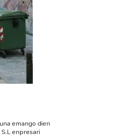
asuna emango dien
 S.L enpresari