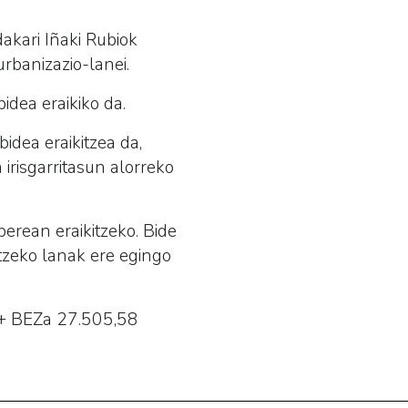
kari Iñaki Rubiok
rbanizazio-lanei.
dea eraikiko da.
idea eraikitzea da,
irisgarritasun alorreko
berean eraikitzeko. Bide
tzeko lanak ere egingo
 + BEZa 27.505,58