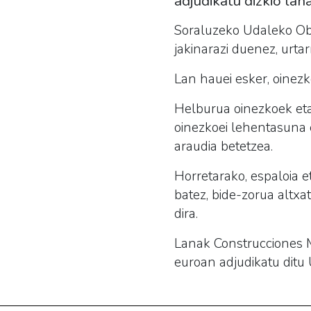
adjudikatu dizkio la
Soraluzeko Udaleko Ob
jakinarazi duenez, urta
Lan hauei esker, oinez
Helburua oinezkoek eta 
oinezkoei lehentasuna 
araudia betetzea.
Horretarako, espaloia et
batez, bide-zorua altx
dira.
Lanak Construcciones M
euroan adjudikatu ditu 