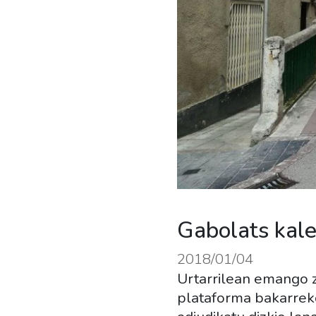
Gabolats kale
2018/01/04
Urtarrilean emango 
plataforma bakarreko