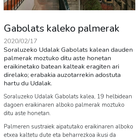
Gabolats kaleko palmerak
2020/02/17
Soraluzeko Udalak Gabolats kalean dauden
palmerak moztuko ditu aste honetan
eraikinetako batean kalteak eragiten ari
direlako; erabakia auzotarrekin adostuta
hartu du Udalak.
Soraluzeko Udalak Gabolats kalea, 19 helbidean
dagoen eraikinaren alboko palmerak moztuko
ditu aste honetan.
Palmeren sustraiek aipatutako eraikinaren alboko
etxea kaltetu dute eta beharrezkoa ikusi da