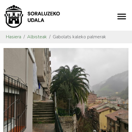
Hasiera
Albisteak
Gabolats kaleko palmerak