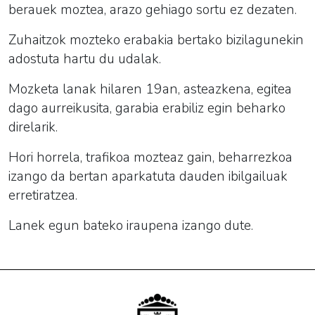
berauek moztea, arazo gehiago sortu ez dezaten.
Zuhaitzok mozteko erabakia bertako bizilagunekin
adostuta hartu du udalak.
Mozketa lanak hilaren 19an, asteazkena, egitea
dago aurreikusita, garabia erabiliz egin beharko
direlarik.
Hori horrela, trafikoa mozteaz gain, beharrezkoa
izango da bertan aparkatuta dauden ibilgailuak
erretiratzea.
Lanek egun bateko iraupena izango dute.