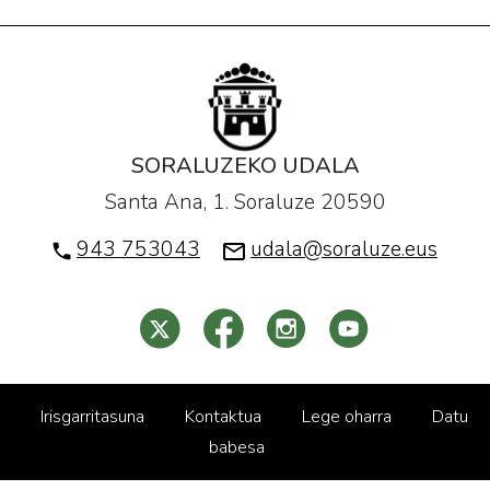
SORALUZEKO UDALA
Santa Ana, 1. Soraluze 20590
943 753043
udala@soraluze.eus
Irisgarritasuna
Kontaktua
Lege oharra
Datu
babesa