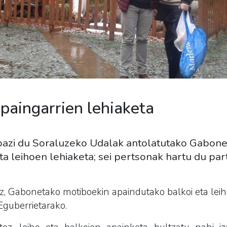
paingarrien lehiaketa
abazi du Soraluzeko Udalak antolatutako Gabon
ta leihoen lehiaketa; sei pertsonak hartu du pa
z,
Gabonetako motiboekin apaindutako balkoi eta leih
guberrietarako.