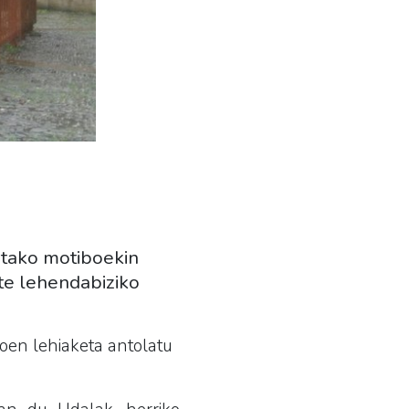
etako motiboekin
rte lehendabiziko
oen lehiaketa antolatu