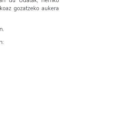
zan du Udalak, herriko
tikoaz gozatzeko aukera
n.
n: