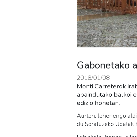
Gabonetako a
2018/01/08
Monti Carreterok ir
apaindutako balkoi e
edizio honetan.
Aurten, lehenengo aldi
du
Soraluzeko Udalak
E