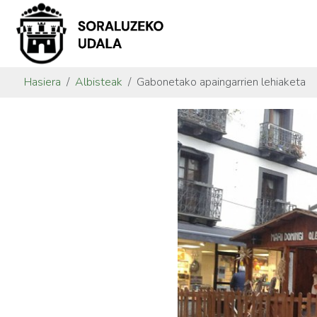
Hasiera
Albisteak
Gabonetako apaingarrien lehiaketa