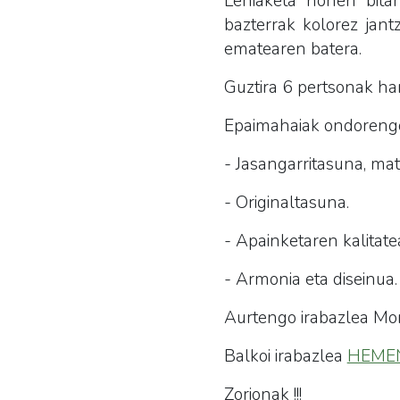
Lehiaketa honen bitar
bazterrak kolorez jant
ematearen batera.
Guztira 6 pertsonak har
Epaimahaiak ondorengo 
- Jasangarritasuna, mat
- Originaltasuna.
- Apainketaren kalitate
- Armonia eta diseinua.
Aurtengo irabazlea Mont
Balkoi irabazlea
HEME
Zorionak !!!