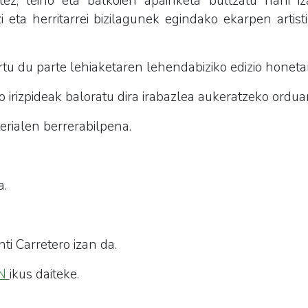
tez, leiho eta balkoien apainketa bultzatu nahi i
zi eta herritarrei bizilagunek egindako ekarpen artis
tu du parte lehiaketaren lehendabiziko edizio honeta
irizpideak baloratu dira irabazlea aukeratzeko ordua
erialen berrerabilpena.
a.
i Carretero izan da.
N
ikus daiteke.