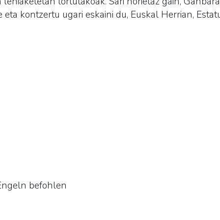
 lehiaketetan lortutakoak. Sari horietaz gain, Ganba
e eta kontzertu ugari eskaini du, Euskal Herrian, Estat
Engeln befohlen