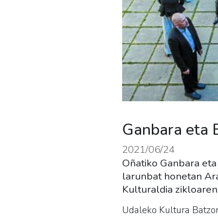
Ganbara eta 
2021/06/24
Oñatiko Ganbara eta
larunbat honetan Ar
Kulturaldia zikloaren
Udaleko Kultura Batzor