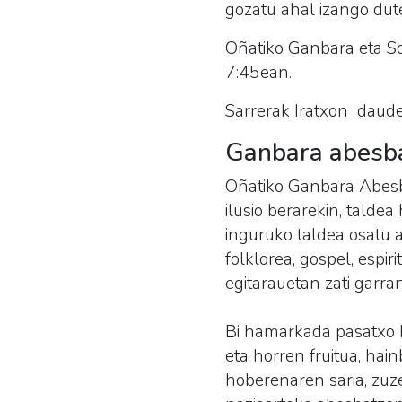
gozatu ahal izango dute
Oñatiko Ganbara eta So
7:45ean.
Sarrerak Iratxon daude 
Ganbara abesb
Oñatiko Ganbara Abesb
ilusio berarekin, talde
inguruko taldea osatu ar
folklorea, gospel, espi
egitarauetan zati garra
Bi hamarkada pasatxo h
eta horren fruitua, hain
hoberenaren saria, zuze