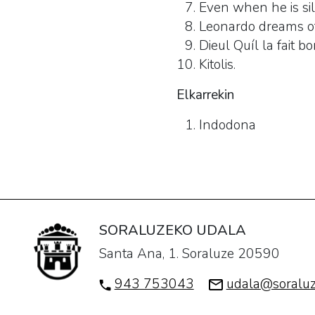
Even when he is si
Leonardo dreams of
Dieul Quíl la fait b
Kitolis.
Elkarrekin
Indodona
SORALUZEKO UDALA
Santa Ana, 1. Soraluze 20590
943 753043
udala@soraluz