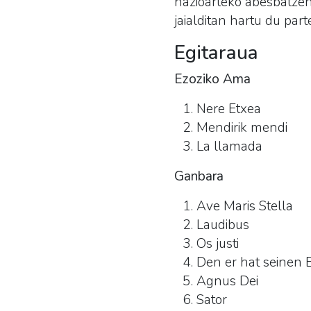
nazioarteko abesbatzen
jaialditan hartu du part
Egitaraua
Ezoziko Ama
Nere Etxea
Mendirik mendi
La llamada
Ganbara
Ave Maris Stella
Laudibus
Os justi
Den er hat seinen 
Agnus Dei
Sator