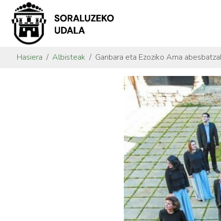
Hasiera
Albisteak
Ganbara eta Ezoziko Ama abesbatza