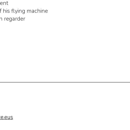
lent
 his flying machine
on regarder
e.eus