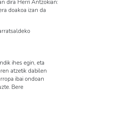
an dira Herri Antzokian:
ra doakoa izan da
arratsaldeko
dik ihes egin, eta
ren atzetik dabilen
arropa ibai ondoan
uzte. Bere