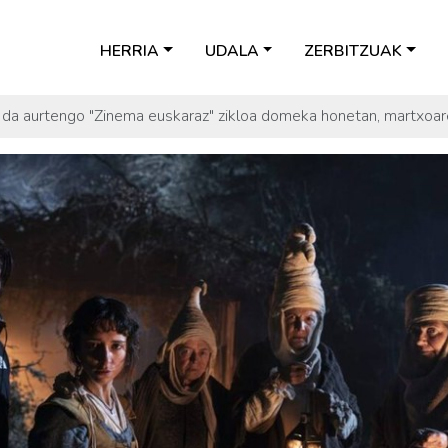
HERRIA
UDALA
ZERBITZUAK
iko da aurtengo "Zinema euskaraz" zikloa domeka honetan, martxo