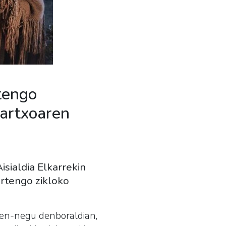
rtengo
artxoaren
isialdia Elkarrekin
urtengo zikloko
zken-negu denboraldian,