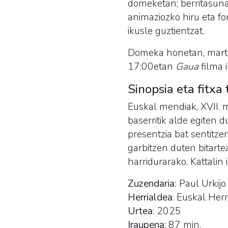
domeketan; berritasunak 
animaziozko hiru eta fo
ikusle guztientzat.
Domeka honetan, martx
17:00etan
Gaua
filma 
Sinopsia eta fitxa
Euskal mendiak, XVII. m
baserritik alde egiten 
presentzia bat sentitze
garbitzen duten bitarte
harridurarako, Kattalin 
Zuzendaria:
Paul Urkijo
Herrialdea
: Euskal Herr
Urtea
: 2025
Iraupena
: 87 min.