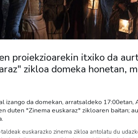
en proiekzioarekin itxiko da au
araz" zikloa domeka honetan, m
al izango da domekan, arratsaldeko 17:00etan, A
en duten "Zinema euskaraz" zikloaren baitan; a
a.
an-taldeak euskarazko zinema zikloa antolatu du uda