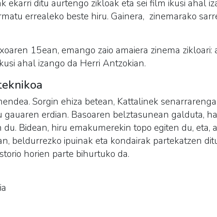
ekarri ditu aurtengo zikloak eta sei film ikusi ahal iz
rmatu errealeko beste hiru. Gainera,
zinemarako sarre
oaren 15ean, emango zaio amaiera zinema zikloari: 
ikusi ahal izango da Herri Antzokian.
 teknikoa
endea. Sorgin ehiza betean, Kattalinek senarrarengan
du gauaren erdian. Basoaren belztasunean galduta, ha
n du. Bidean, hiru emakumerekin topo egiten du, eta, 
an, beldurrezko ipuinak eta kondairak partekatzen dit
istorio horien parte bihurtuko da.
ia