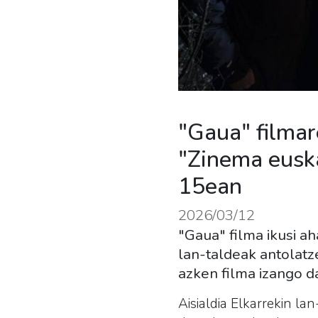
"Gaua" filmar
"Zinema eusk
15ean
2026/03/12
"Gaua" filma ikusi ah
lan-taldeak antolatz
azken filma izango d
Aisialdia Elkarrekin l