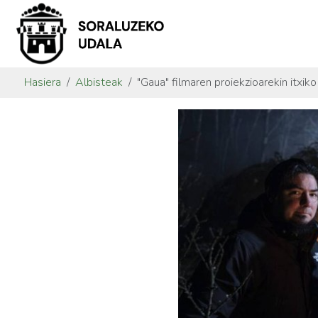
Hasiera
Albisteak
"Gaua" filmaren proiekzioarekin itx