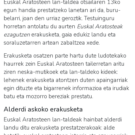
Euskal Aratosteen lan-taldea otsailaren 13ko
egun handia prestatzeko lanetan ari da, buru-
belarri, joan den urriaz geroztik. Testuinguru
horretan antolatu du aurten
Euskal Aratosteak
ezagutzen
erakusketa, gaia edukiz landu eta
soraluzetarren artean zabaltzea xede.
Erakusketa osatzen parte hartu dute ludotekako
haurrek zein Euskal Aratosteen tailerretan aritu
ziren neska-mutikoek eta lan-taldeko kideek:
lehenek erakusketa atontzen duten apaingarriak
egin dituzte eta bigarrenek informazioa eta irudiak
batu eta mozorro bereziak prestatu.
Alderdi askoko erakusketa
Euskal Aratosteen lan-taldeak hainbat alderdi
landu ditu erakusketa prestatzerakoak: alde