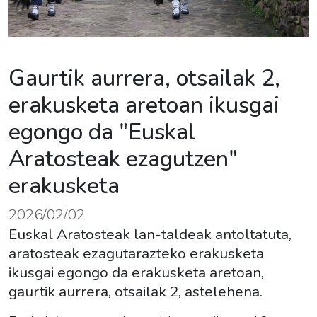
Gaurtik aurrera, otsailak 2,
erakusketa aretoan ikusgai
egongo da "Euskal
Aratosteak ezagutzen"
erakusketa
2026/02/02
Euskal Aratosteak lan-taldeak antoltatuta,
aratosteak ezagutarazteko erakusketa
ikusgai egongo da erakusketa aretoan,
gaurtik aurrera, otsailak 2, astelehena.