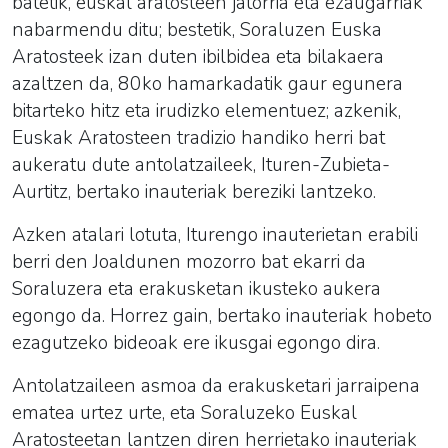
batetik, euskal aratosteen jatorria eta ezaugarriak
nabarmendu ditu; bestetik, Soraluzen Euska
Aratosteek izan duten ibilbidea eta bilakaera
azaltzen da, 80ko hamarkadatik gaur egunera
bitarteko hitz eta irudizko elementuez; azkenik,
Euskak Aratosteen tradizio handiko herri bat
aukeratu dute antolatzaileek, Ituren-Zubieta-
Aurtitz, bertako inauteriak bereziki lantzeko.
Azken atalari lotuta, Iturengo inauterietan erabili
berri den Joaldunen mozorro bat ekarri da
Soraluzera eta erakusketan ikusteko aukera
egongo da. Horrez gain, bertako inauteriak hobeto
ezagutzeko bideoak ere ikusgai egongo dira.
Antolatzaileen asmoa da erakusketari jarraipena
ematea urtez urte, eta Soraluzeko Euskal
Aratosteetan lantzen diren herrietako inauteriak