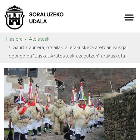
Hasiera
Albisteak
Gaurtik aurrera, otsailak 2, erakusketa aretoan ikusgai
egongo da "Euskal Aratosteak ezagutzen" erakusketa