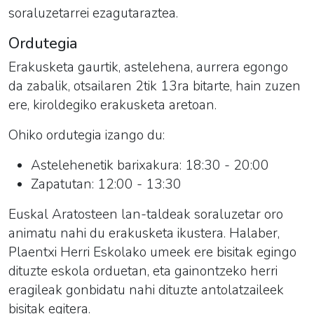
soraluzetarrei ezagutaraztea.
Ordutegia
Erakusketa gaurtik, astelehena, aurrera egongo
da zabalik, otsailaren 2tik 13ra bitarte, hain zuzen
ere, kiroldegiko erakusketa aretoan.
Ohiko ordutegia izango du:
Astelehenetik barixakura: 18:30 - 20:00
Zapatutan: 12:00 - 13:30
Euskal Aratosteen lan-taldeak soraluzetar oro
animatu nahi du erakusketa ikustera. Halaber,
Plaentxi Herri Eskolako umeek ere bisitak egingo
dituzte eskola orduetan, eta gainontzeko herri
eragileak gonbidatu nahi dituzte antolatzaileek
bisitak egitera.