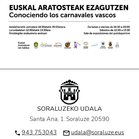
SORALUZEKO UDALA
Santa Ana, 1. Soraluze 20590
943 753043
udala@soraluze.eus