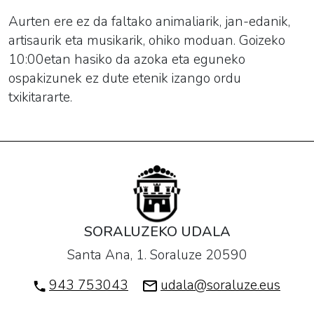
Aurten ere ez da faltako animaliarik, jan-edanik,
artisaurik eta musikarik, ohiko moduan. Goizeko
10:00etan hasiko da azoka eta eguneko
ospakizunek ez dute etenik izango ordu
txikitararte.
SORALUZEKO UDALA
Santa Ana, 1. Soraluze 20590
943 753043
udala@soraluze.eus