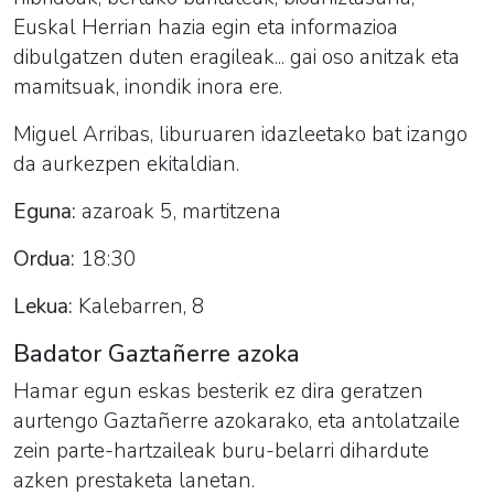
Euskal Herrian hazia egin eta informazioa
dibulgatzen duten eragileak... gai oso anitzak eta
mamitsuak, inondik inora ere.
Miguel Arribas, liburuaren idazleetako bat izango
da aurkezpen ekitaldian.
Eguna:
azaroak 5, martitzena
Ordua:
18:30
Lekua:
Kalebarren, 8
Badator Gaztañerre azoka
Hamar egun eskas besterik ez dira geratzen
aurtengo Gaztañerre azokarako, eta antolatzaile
zein parte-hartzaileak buru-belarri dihardute
azken prestaketa lanetan.