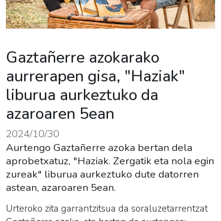
Gaztañerre azokarako
aurrerapen gisa, "Haziak"
liburua aurkeztuko da
azaroaren 5ean
2024/10/30
Aurtengo Gaztañerre azoka bertan dela
aprobetxatuz, "Haziak. Zergatik eta nola egin
zureak" liburua aurkeztuko dute datorren
astean, azaroaren 5ean.
Urteroko zita garrantzitsua da soraluzetarrentzat