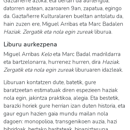
Gaztañerre azoka, eta bertan da aurtengoa;
datorren astean, azaroaren 9an, zapatua, egingo
da. Gaztañerre Kulturalaren bueltan antolatu da,
hain zuzen ere, Miguel Arribas eta Marc Badalen
Haziak. Zergatik eta nola egin zureak
liburua.
Liburu aurkezpena
Miguel Arribas
Kelo
eta Marc Badal madrildarra
eta bartzelonarra, hurrenez hurren, dira
Haziak.
Zergatik eta nola egin zureak
liburuaren idazleak.
Liburuan kontatzen dute, batetik, gure
baratzeetan estimatuak diren espezieen haziak
nola egin, jakintza praktikoa, alegia. Eta bestetik,
barazki horiek gure herrian izan duten historia, eta
gaur egun hazien gaia mundu mailan nola
dagoen: monopolioa, transgenikoen auzia, hazi
hibridoak, bertako baritateak, bioaniztasuna,