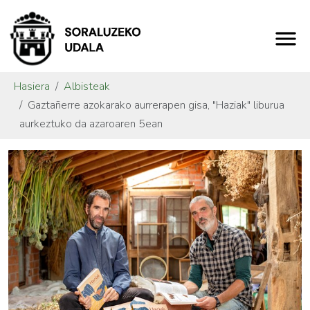
Hasiera
Albisteak
Gaztañerre azokarako aurrerapen gisa, "Haziak" liburua
aurkeztuko da azaroaren 5ean