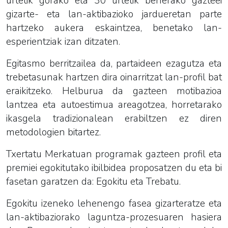
urtetik gorako eta 30 urtetik beherako gazteei
gizarte- eta lan-aktibazioko jardueretan parte
hartzeko aukera eskaintzea, benetako lan-
esperientziak izan ditzaten.
Egitasmo berritzailea da, partaideen ezagutza eta
trebetasunak hartzen dira oinarritzat lan-profil bat
eraikitzeko. Helburua da gazteen motibazioa
lantzea eta autoestimua areagotzea, horretarako
ikasgela tradizionalean erabiltzen ez diren
metodologien bitartez.
Txertatu Merkatuan programak gazteen profil eta
premiei egokitutako ibilbidea proposatzen du eta bi
fasetan garatzen da: Egokitu eta Trebatu.
Egokitu izeneko lehenengo fasea gizarteratze eta
lan-aktibaziorako laguntza-prozesuaren hasiera