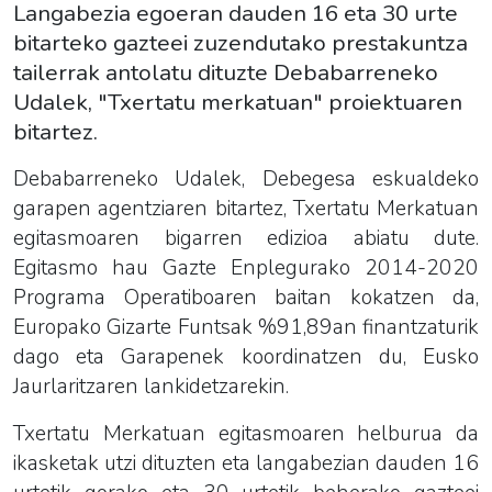
Langabezia egoeran dauden 16 eta 30 urte
bitarteko gazteei zuzendutako prestakuntza
tailerrak antolatu dituzte Debabarreneko
Udalek, "Txertatu merkatuan" proiektuaren
bitartez.
Debabarreneko Udalek, Debegesa eskualdeko
garapen agentziaren bitartez, Txertatu Merkatuan
egitasmoaren bigarren edizioa abiatu dute.
Egitasmo hau Gazte Enplegurako 2014-2020
Programa Operatiboaren baitan kokatzen da,
Europako Gizarte Funtsak %91,89an finantzaturik
dago eta Garapenek koordinatzen du, Eusko
Jaurlaritzaren lankidetzarekin.
Txertatu Merkatuan egitasmoaren helburua da
ikasketak utzi dituzten eta langabezian dauden 16