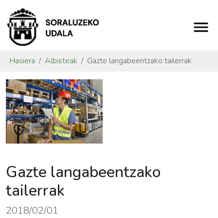
Hasiera
Albisteak
Gazte langabeentzako tailerrak
Gazte langabeentzako
tailerrak
2018/02/01