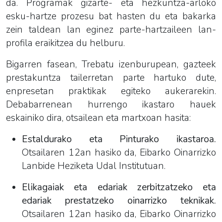
da. Programak gizarte- eta hezkuntza-arloko
esku-hartze prozesu bat hasten du eta bakarka
zein taldean lan eginez parte-hartzaileen lan-
profila eraikitzea du helburu.
Bigarren fasean, Trebatu izenburupean, gazteek
prestakuntza tailerretan parte hartuko dute,
enpresetan praktikak egiteko aukerarekin.
Debabarrenean hurrengo ikastaro hauek
eskainiko dira, otsailean eta martxoan hasita:
Estaldurako eta Pinturako ikastaroa.
Otsailaren 12an hasiko da, Eibarko Oinarrizko
Lanbide Heziketa Udal Institutuan.
Elikagaiak eta edariak zerbitzatzeko eta
edariak prestatzeko oinarrizko teknikak.
Otsailaren 12an hasiko da, Eibarko Oinarrizko