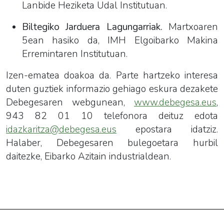
Lanbide Heziketa Udal Institutuan.
Biltegiko Jarduera Lagungarriak.
Martxoaren
5ean hasiko da, IMH Elgoibarko Makina
Erremintaren Institutuan.
Izen-ematea doakoa da. Parte hartzeko interesa
duten guztiek informazio gehiago eskura dezakete
Debegesaren webgunean,
www.debegesa.eus
,
943 82 01 10 telefonora deituz edota
idazkaritza@debegesa.eus
epostara idatziz.
Halaber, Debegesaren bulegoetara hurbil
daitezke, Eibarko Azitain industrialdean.