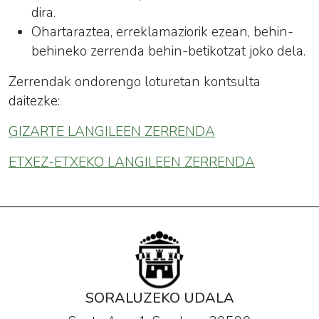
dira.
Ohartaraztea, erreklamaziorik ezean, behin-
behineko zerrenda behin-betikotzat joko dela.
Zerrendak ondorengo loturetan kontsulta
daitezke:
GIZARTE LANGILEEN ZERRENDA
ETXEZ-ETXEKO LANGILEEN ZERRENDA
SORALUZEKO UDALA