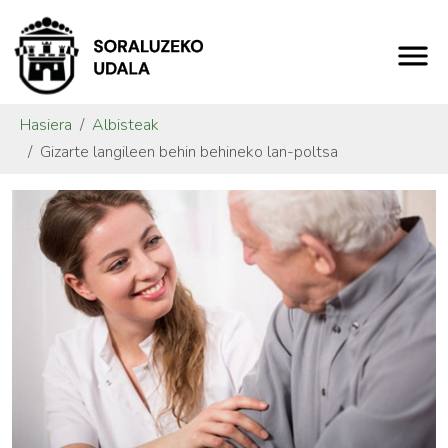
Hasiera
Albisteak
Gizarte langileen behin behineko lan-poltsa