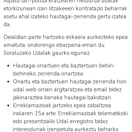
Aipatu lan-poltsa eratzearen helburua udalak
etorkizunean izan litzakeeen kontratazio beharrak
asetu ahal izateko hautagai-zerrenda gertu izatea
da.
Deialdian parte hartzeko eskaera aurkezteko epea
amaituta, ondorengo ebazpena eman du
Soraluzeko Udalak gaurko egunez:
Hautagai onartuen eta baztertuen behin-
behineko zerrenda onartzea.
Onartu eta baztertuen hautagai zerrenda hori
udal web orrian argitaratzea eta email bidez
jakinaraztea banaka hautagai bakoitzari.
Erreklamazioak jartzeko epea zabaltzea
irailaren 15a arte. Erreklamazioak telematikoki
edo presentzialki Udal erregistro bidez
interesdunak izenpetuta aurkeztu beharko