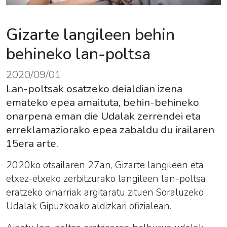
Gizarte langileen behin
behineko lan-poltsa
2020/09/01
Lan-poltsak osatzeko deialdian izena
emateko epea amaituta, behin-behineko
onarpena eman die Udalak zerrendei eta
erreklamaziorako epea zabaldu du irailaren
15era arte.
2020ko otsailaren 27an, Gizarte langileen eta
etxez-etxeko zerbitzurako langileen lan-poltsa
eratzeko oinarriak argitaratu zituen Soraluzeko
Udalak Gipuzkoako aldizkari ofizialean.