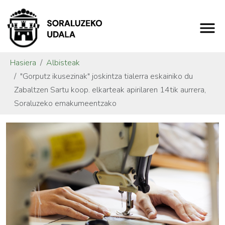
Hasiera
Albisteak
"Gorputz ikusezinak" joskintza tialerra eskainiko du
Zabaltzen Sartu koop. elkarteak apirilaren 14tik aurrera,
Soraluzeko emakumeentzako