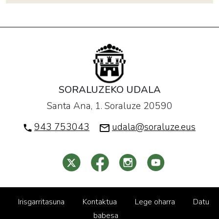
SORALUZEKO UDALA
Santa Ana, 1. Soraluze 20590
943 753043
udala@soraluze.eus
Irisgarritasuna
Kontaktua
Lege oharra
Datu
babesa