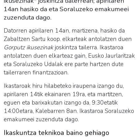
ikusezinak" joskintza tialerrean; apirilaren
14an hasiko da eta Soraluzeko emakumeei
zuzenduta dago.
Datorren apirilaren 14an, martizena, hasiko da
Zabaltzen Sartu koop. elkarteak antolatzen duen
Gorputz ikusezinak
joskintza tailerra. Ikastaroa
antolatzen duen elkarteaz gain, Eusko Jaurlaritzak
eta Soraluzeko Udalak ere parte hartzen dute
tailerraren finantzazioan.
Ikastaroak hiru hilabeteko iraupena izango du,
apirilaren 14tik ekainaren 19ra, eta martitzen,
eguen eta barixakutan izango da, 9:30etatik
14:00etara, Kalebarren 8an. Ikastaroa Soraluzeko
emakumeei zuzenduta dago.
Ikaskuntza teknikoa baino gehiago