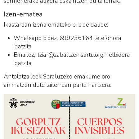
sormenerako aukera eskaintzen du tailerrak.
Izen-ematea
Ikastaroan izena emateko bi bide daude:
Whatsapp bidez, 699236164 telefonora
idatzita.
Emailez, itziar@zabaltzen.sartu.org helbidera
idatzita.
Antolatzaileek Soraluzeko emakume oro
animatzen dute tailerrean parte hartzera.