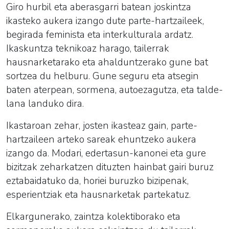
Giro hurbil eta aberasgarri batean joskintza
ikasteko aukera izango dute parte-hartzaileek,
begirada feminista eta interkulturala ardatz.
Ikaskuntza teknikoaz harago, tailerrak
hausnarketarako eta ahalduntzerako gune bat
sortzea du helburu. Gune seguru eta atsegin
baten aterpean, sormena, autoezagutza, eta talde-
lana landuko dira.
Ikastaroan zehar, josten ikasteaz gain, parte-
hartzaileen arteko sareak ehuntzeko aukera
izango da. Modari, edertasun-kanonei eta gure
bizitzak zeharkatzen dituzten hainbat gairi buruz
eztabaidatuko da, horiei buruzko bizipenak,
esperientziak eta hausnarketak partekatuz.
Elkargunerako, zaintza kolektiborako eta