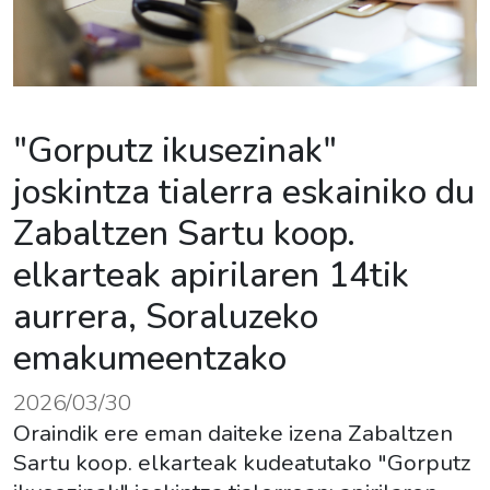
"Gorputz ikusezinak"
joskintza tialerra eskainiko du
Zabaltzen Sartu koop.
elkarteak apirilaren 14tik
aurrera, Soraluzeko
emakumeentzako
2026/03/30
Oraindik ere eman daiteke izena Zabaltzen
Sartu koop. elkarteak kudeatutako "Gorputz