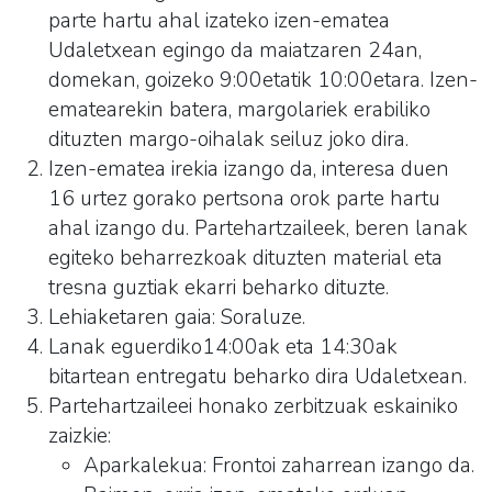
parte hartu ahal izateko izen-ematea
Udaletxean egingo da maiatzaren 24an,
domekan, goizeko 9:00etatik 10:00etara. Izen-
ematearekin batera, margolariek erabiliko
dituzten margo-oihalak seiluz joko dira.
Izen-ematea irekia izango da, interesa duen
16 urtez gorako pertsona orok parte hartu
ahal izango du.
Partehartzaileek, beren lanak
egiteko beharrezkoak dituzten material eta
tresna guztiak ekarri beharko dituzte.
Lehiaketaren gaia: Soraluze.
Lanak eguerdiko14:00ak eta 14:30ak
bitartean entregatu beharko dira Udaletxean.
Partehartzaileei honako zerbitzuak eskainiko
zaizkie:
Aparkalekua: Frontoi zaharrean izango da.