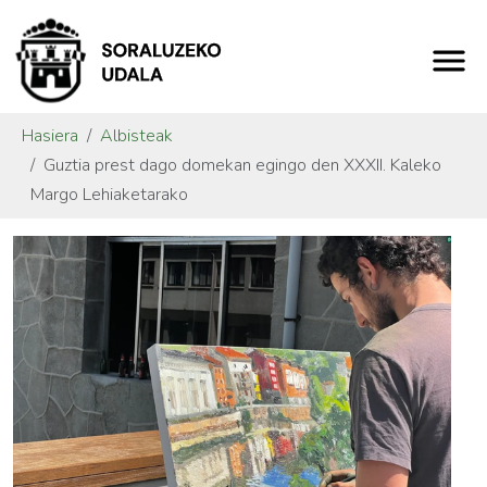
Hasiera
Albisteak
Guztia prest dago domekan egingo den XXXII. Kaleko
Margo Lehiaketarako