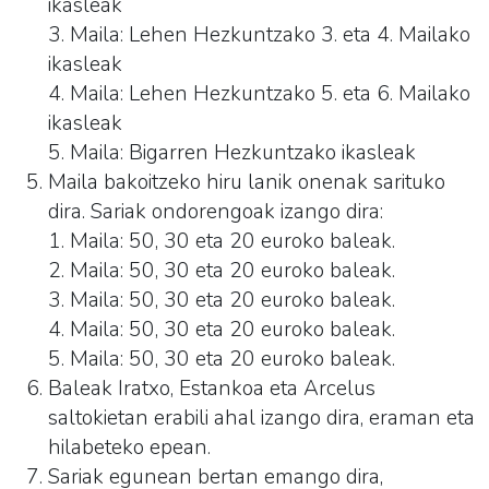
ikasleak
3. Maila: Lehen Hezkuntzako 3. eta 4. Mailako
ikasleak
4. Maila: Lehen Hezkuntzako 5. eta 6. Mailako
ikasleak
5. Maila: Bigarren Hezkuntzako ikasleak
Maila bakoitzeko hiru lanik onenak sarituko
dira. Sariak ondorengoak izango dira:
1. Maila: 50, 30 eta 20 euroko baleak.
2. Maila: 50, 30 eta 20 euroko baleak.
3. Maila: 50, 30 eta 20 euroko baleak.
4. Maila: 50, 30 eta 20 euroko baleak.
5. Maila: 50, 30 eta 20 euroko baleak.
Baleak Iratxo, Estankoa eta Arcelus
saltokietan erabili ahal izango dira, eraman eta
hilabeteko epean.
Sariak egunean bertan emango dira,