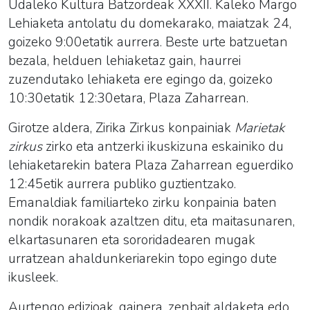
Udaleko Kultura Batzordeak XXXII. Kaleko Margo
Lehiaketa antolatu du domekarako, maiatzak 24,
goizeko 9:00etatik aurrera. Beste urte batzuetan
bezala
, helduen
lehiaketa
z gain, haurrei
zuzendutako
lehiaketa
ere egingo da, goizeko
10:30etatik 12:30etara, Plaza Zaharrean.
Girotze aldera, Zirika Zirkus konpainiak
Marietak
zirkus
zirko eta antzerki ikuskizuna eskainiko du
lehiaketarekin batera Plaza Zaharrean eguerdiko
12:45etik aurrera publiko guztientzako.
Emanaldiak familiarteko zirku konpainia baten
nondik norakoak azaltzen ditu, eta maitasunaren,
elkartasunaren eta sororidadearen mugak
urratzean ahaldunkeriarekin topo egingo dute
ikusleek.
Aurtengo edizioak, gainera, zenbait aldaketa edo