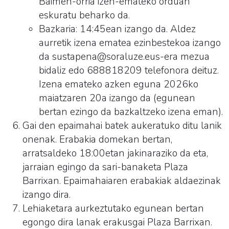
Baimen-orria izen-emateko orduan
eskuratu beharko da.
Bazkaria: 14:45ean izango da. Aldez
aurretik izena ematea ezinbestekoa izango
da sustapena@soraluze.eus-era mezua
bidaliz edo 688818209 telefonora deituz.
Izena emateko azken eguna 2026ko
maiatzaren 20a izango da (egunean
bertan ezingo da bazkaltzeko izena eman).
Gai den epaimahai batek aukeratuko ditu lanik
onenak. Erabakia domekan bertan,
arratsaldeko 18:00etan jakinaraziko da eta,
jarraian egingo da sari-banaketa Plaza
Barrixan. Epaimahaiaren erabakiak aldaezinak
izango dira.
Lehiaketara aurkeztutako egunean bertan
egongo dira lanak erakusgai Plaza Barrixan.