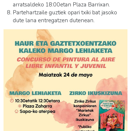
arratsaldeko 18:00etan Plaza Barrixan.
Partehartzaile guztiek opari txiki bat jasoko
dute lana entregatzen dutenean.