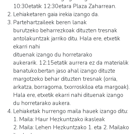
10:30etatik 12:30etara Plaza Zaharrean.
Lehiaketaren gaia irekia izango da.
Partehartzaileek beren lanak
burutzeko beharrezkoak dituzten tresnak
antolakuntzak jarriko ditu. Hala ere, etxetik
ekarri nahi
dituenak izango du horretarako
aukerarik. 12:15etatik aurrera ez da materialik
banatuko.bertan jaso ahal izango dituzte
margotzeko behar dituzten tresnak (orria,
arkatza, borragoma, txorroskiloa eta margoak).
Hala ere, etxetik ekarri nahi dituenak izango
du horretarako aukera.
Lehiaketak hurrengo maila hauek izango ditu:
1. Maila: Haur Hezkuntzako ikasleak
2. Maila: Lehen Hezkuntzako 1. eta 2. Mailako