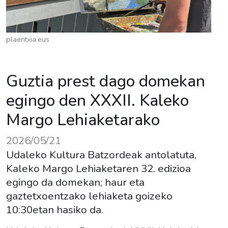
plaentxia.eus
Guztia prest dago domekan
egingo den XXXII. Kaleko
Margo Lehiaketarako
2026/05/21
Udaleko Kultura Batzordeak antolatuta,
Kaleko Margo Lehiaketaren 32. edizioa
egingo da domekan; haur eta
gaztetxoentzako lehiaketa goizeko
10:30etan hasiko da.