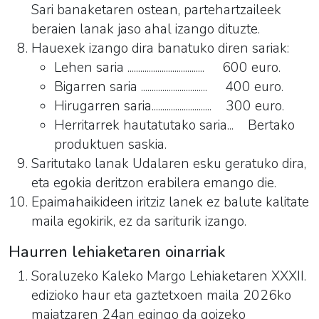
Sari banaketaren ostean, partehartzaileek
beraien lanak jaso ahal izango dituzte.
Hauexek izango dira banatuko diren sariak:
Lehen saria .................................... 600 euro.
Bigarren saria ............................... 400 euro.
Hirugarren saria............................ 300 euro.
Herritarrek hautatutako saria... Bertako
produktuen saskia.
Saritutako lanak Udalaren esku geratuko dira,
eta egokia deritzon erabilera emango die.
Epaimahaikideen iritziz lanek ez balute kalitate
maila egokirik, ez da sariturik izango.
Haurren lehiaketaren oinarriak
Soraluzeko Kaleko Margo Lehiaketaren XXXII.
edizioko haur eta gaztetxoen maila 2026ko
maiatzaren 24an egingo da goizeko