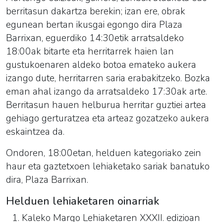
berritasun dakartza berekin; izan ere, obrak
egunean bertan ikusgai egongo dira Plaza
Barrixan, eguerdiko 14:30etik arratsaldeko
18:00ak bitarte eta herritarrek haien lan
gustukoenaren aldeko botoa emateko aukera
izango dute, herritarren saria erabakitzeko. Bozka
eman ahal izango da arratsaldeko 17:30ak arte.
Berritasun hauen helburua herritar guztiei artea
gehiago gerturatzea eta arteaz gozatzeko aukera
eskaintzea da.
Ondoren, 18:00etan, helduen kategoriako zein
haur eta gaztetxoen lehiaketako sariak banatuko
dira, Plaza Barrixan.
Helduen lehiaketaren oinarriak
Kaleko Margo Lehiaketaren XXXII. edizioan