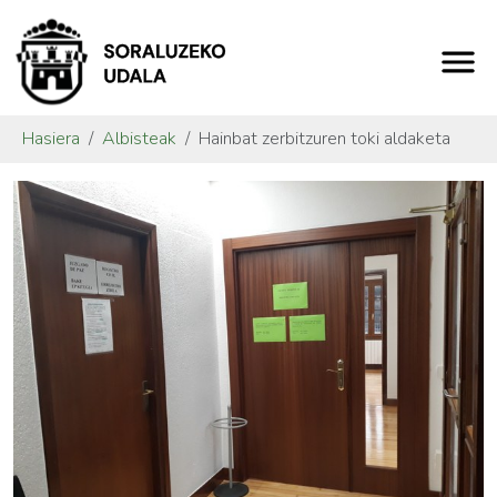
Hasiera
Albisteak
Hainbat zerbitzuren toki aldaketa