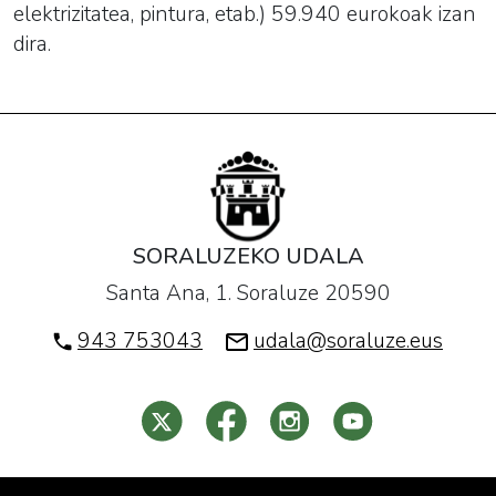
elektrizitatea, pintura, etab.) 59.940 eurokoak izan
dira.
SORALUZEKO UDALA
Santa Ana, 1. Soraluze 20590
943 753043
udala@soraluze.eus