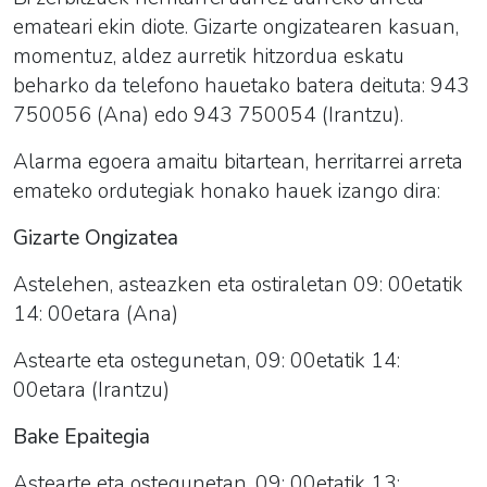
emateari ekin diote. Gizarte ongizatearen kasuan,
momentuz, aldez aurretik hitzordua eskatu
beharko da telefono hauetako batera deituta: 943
750056 (Ana) edo 943 750054 (Irantzu).
Alarma egoera amaitu bitartean, herritarrei arreta
emateko ordutegiak honako hauek izango dira:
Gizarte Ongizatea
Astelehen, asteazken eta ostiraletan 09: 00etatik
14: 00etara (Ana)
Astearte eta ostegunetan, 09: 00etatik 14:
00etara (Irantzu)
Bake Epaitegia
Astearte eta ostegunetan, 09: 00etatik 13: