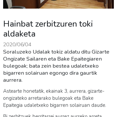
Hainbat zerbitzuren toki
aldaketa
2020/06/04
Soraluzeko Udalak tokiz aldatu ditu Gizarte
Ongizate Sailaren eta Bake Epaitegiaren
bulegoak; bata zein bestea udaletxeko
bigarren solairuan egongo dira gaurtik
aurrera.
Astearte honetatik, ekainak 3, aurrera, gizarte-
ongizateko arretarako bulegoak eta Bake
Epaitegia udaletxeko bigarren solairuan daude.
Bi zerbitzuek herritarrei aurrez aurreko arreta