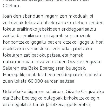
00etara.
Joan den abenduan iragarri zen mkoduak, bi
zerbitzuak lekuz aldatzeko arrazoia lehen zeuden
lokala eraikineko jabekideen erkidegoari saldu
zaiola da, eraikinaren irisgarritasun-arazoak
konpontzeko igogailu bat eraikitzeko. Igogailu hori
eraikitzeko ezinbestekoa zen udal-jabetzako
lokalaren zati bat okupatzea, eta horrek
nabarmen baldintzatzen zituen Gizarte Ongizate
Sailaren eta Bake Epaitegiaren bulegoak.
Horregatik, udalak jabeen erkidegoarekin adostu
zuen lokala 60.000 euroan saltzea.
Udaletxeko bigarren solairuan Gizarte Ongizateko
eta Bake Epaitegiko bulegoak birkokatzeko egin
diren egokitze-lanak (arotzeria, igeltserotza,