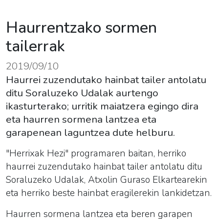
Haurrentzako sormen
tailerrak
2019/09/10
Haurrei zuzendutako hainbat tailer antolatu
ditu Soraluzeko Udalak aurtengo
ikasturterako; urritik maiatzera egingo dira
eta haurren sormena lantzea eta
garapenean laguntzea dute helburu.
"Herrixak Hezi" programaren baitan, herriko
haurrei zuzendutako hainbat tailer antolatu ditu
Soraluzeko Udalak, Atxolin Guraso Elkartearekin
eta herriko beste hainbat eragilerekin lankidetzan.
Haurren sormena lantzea eta beren garapen