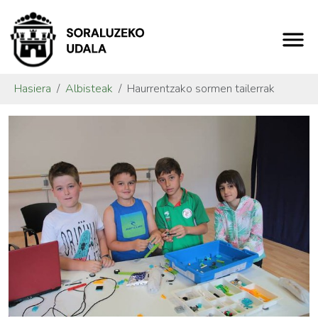
Hasiera
Albisteak
Haurrentzako sormen tailerrak