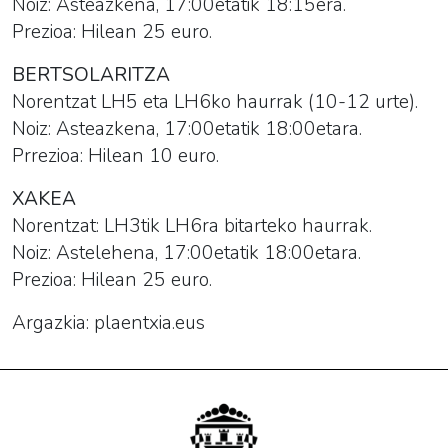
Noiz: Asteazkena, 17:00etatik 18:15era.
Prezioa: Hilean 25 euro.
BERTSOLARITZA
Norentzat LH5 eta LH6ko haurrak (10-12 urte).
Noiz: Asteazkena, 17:00etatik 18:00etara.
Prrezioa: Hilean 10 euro.
XAKEA
Norentzat: LH3tik LH6ra bitarteko haurrak.
Noiz: Astelehena, 17:00etatik 18:00etara.
Prezioa: Hilean 25 euro.
Argazkia: plaentxia.eus