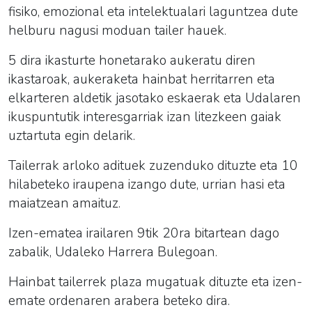
fisiko, emozional eta intelektualari laguntzea dute
helburu nagusi moduan tailer hauek.
5 dira ikasturte honetarako aukeratu diren
ikastaroak, aukeraketa hainbat herritarren eta
elkarteren aldetik jasotako eskaerak eta Udalaren
ikuspuntutik interesgarriak izan litezkeen gaiak
uztartuta egin delarik.
Tailerrak arloko adituek zuzenduko dituzte eta 10
hilabeteko iraupena izango dute, urrian hasi eta
maiatzean amaituz.
Izen-ematea irailaren 9tik 20ra bitartean dago
zabalik, Udaleko Harrera Bulegoan.
Hainbat tailerrek plaza mugatuak dituzte eta izen-
emate ordenaren arabera beteko dira.