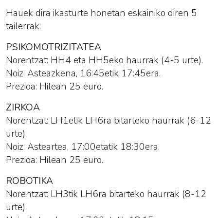
Hauek dira ikasturte honetan eskainiko diren 5
tailerrak:
PSIKOMOTRIZITATEA
Norentzat: HH4 eta HH5eko haurrak (4-5 urte).
Noiz: Asteazkena, 16:45etik 17:45era.
Prezioa: Hilean 25 euro.
ZIRKOA
Norentzat: LH1etik LH6ra bitarteko haurrak (6-12
urte).
Noiz: Asteartea, 17:00etatik 18:30era.
Prezioa: Hilean 25 euro.
ROBOTIKA
Norentzat: LH3tik LH6ra bitarteko haurrak (8-12
urte).