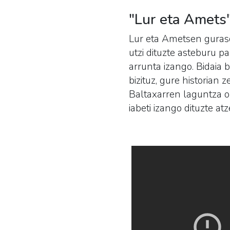
"Lur eta Amets
Lur eta Ametsen guras
utzi dituzte asteburu p
arrunta izango. Bidaia 
bizituz, gure historian 
Baltaxarren laguntza or
iabeti izango dituzte atze