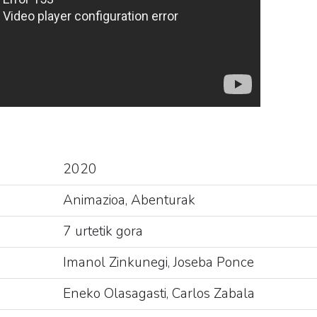
2020
Animazioa, Abenturak
7 urtetik gora
Imanol Zinkunegi, Joseba Ponce
Eneko Olasagasti, Carlos Zabala