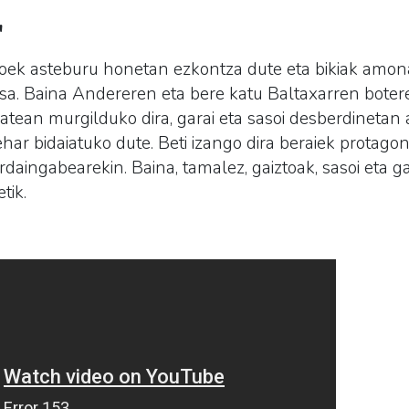
"
oek asteburu honetan ezkontza dute eta bikiak amo
asa. Baina Andereren eta bere katu Baltaxarren botere
batean murgilduko dira, garai eta sasoi desberdineta
zehar bidaiatuko dute. Beti izango dira beraiek protago
daingabearekin. Baina, tamalez, gaiztoak, sasoi eta g
tik.