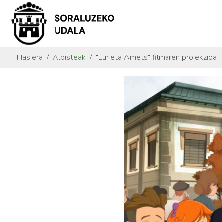
Hasiera
Albisteak
"Lur eta Amets" filmaren proiekzioa