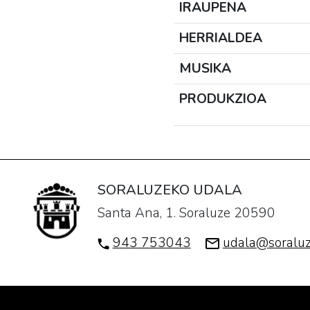
IRAUPENA
HERRIALDEA
MUSIKA
PRODUKZIOA
SORALUZEKO UDALA
Santa Ana, 1. Soraluze 20590
943 753043
udala@soraluz