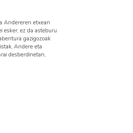
na Andereren etxean
i esker, ez da asteburu
n abentura gazigozoak
nistak, Andere eta
arai desberdinetan,