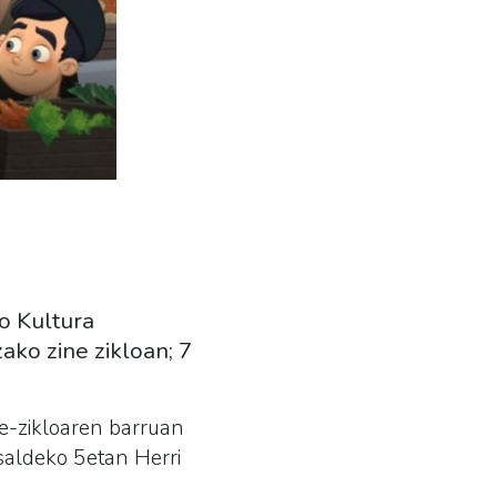
o Kultura
ko zine zikloan; 7
e-zikloaren barruan
tsaldeko 5etan Herri