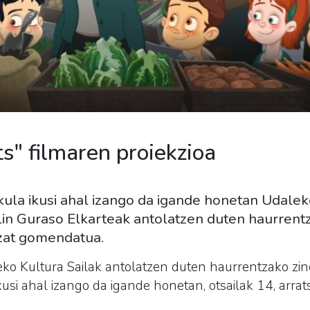
s" filmaren proiekzioa
kula ikusi ahal izango da igande honetan Udalek
in Guraso Elkarteak antolatzen duten haurrentza
tzat gomendatua.
eko Kultura Sailak antolatzen duten
haurrentzako
zin
kusi ahal izango da igande honetan, otsailak 14, arra