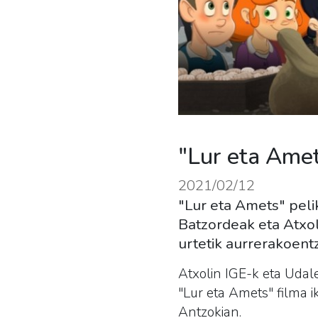
"Lur eta Amet
2021/02/12
"Lur eta Amets" peli
Batzordeak eta Atxol
urtetik aurrerakoen
Atxolin IGE-k eta Udal
"Lur eta Amets" filma i
Antzokian.