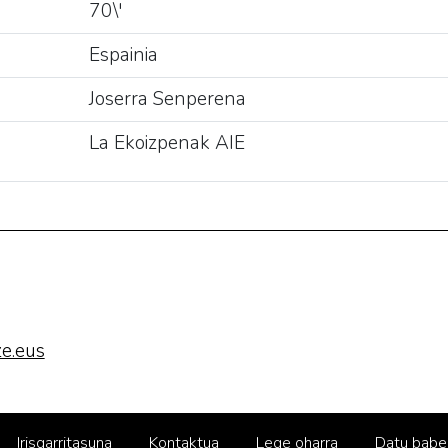
70\'
Espainia
Joserra Senperena
La Ekoizpenak AIE
e.eus
Irisgarritasuna
Kontaktua
Lege oharra
Datu babe